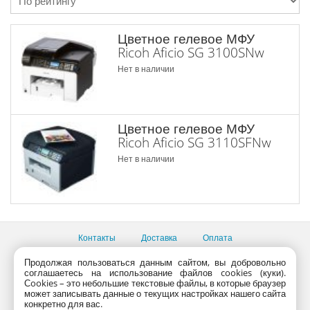
Цветное гелевое МФУ
Ricoh Aficio SG 3100SNw
Нет в наличии
Цветное гелевое МФУ
Ricoh Aficio SG 3110SFNw
Нет в наличии
Контакты
Доставка
Оплата
Продолжая пользоваться данным сайтом, вы добровольно
Все пункты выдачи
соглашаетесь на использование файлов cookies (куки).
Консультации продавцов по телефону:
+7 (495) 795-09-03,
Сookies – это небольшие текстовые файлы, в которые браузер
+7 (800) 775-09-03
может записывать данные о текущих настройках нашего сайта
PlanetaShop.ru © 2000 - 2017 | Все права защищены
конкретно для вас.