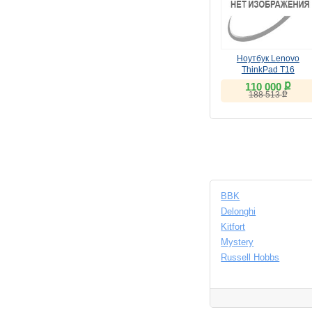
Ноутбук Lenovo
ThinkPad T16
(21HH0052RT)
ք
110 000
(
УЦЕНКА
)
ք
188 513
BBK
Delonghi
Kitfort
Mystery
Russell Hobbs