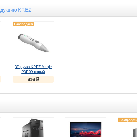
одукцию KREZ
Распродажа
3D ручка KREZ Magic
P3D09 серый
ք
616
й
Распродаж