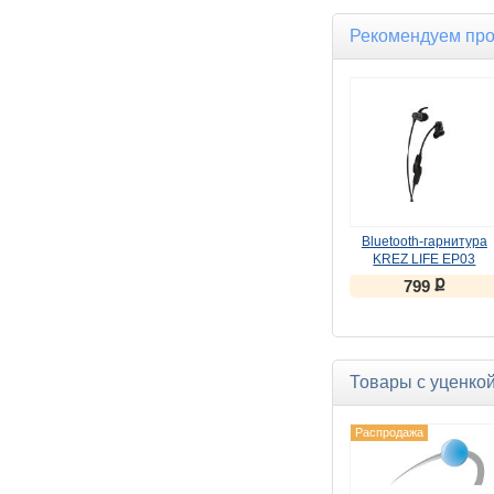
Рекомендуем пр
Bluetooth-гарнитура
KREZ LIFE EP03
черный
ք
799
Товары с уценко
Распродажа