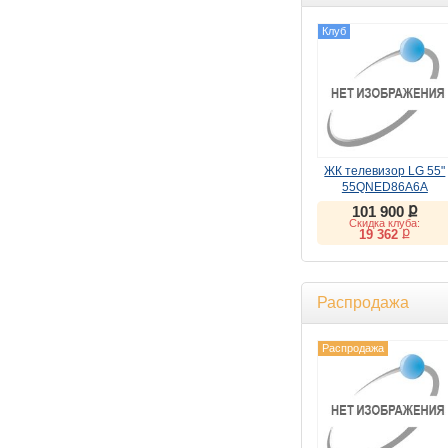
Клуб
ЖК телевизор LG 55"
55QNED86A6A
ք
101 900
Скидка клуба:
ք
19 362
Распродажа
Распродажа