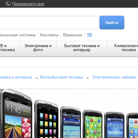
Перезвоните мне
Бонусная система
Контакты
Вакансии
В и
Электроника и
Бытовая техника и
Климатичес
техника
фото
интерьер
техника
хника и интерьер
→
Мелкобытовая техника
→
Электрические чайники