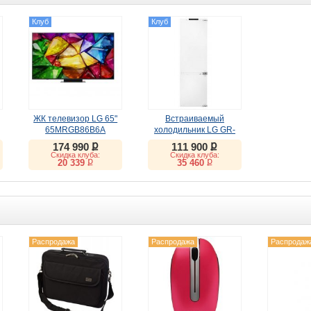
Клуб
Клуб
ЖК телевизор LG 65"
Встраиваемый
65MRGB86B6A
холодильник LG GR-
SN266LLP
ք
ք
174 990
111 900
Скидка клуба:
Скидка клуба:
ք
ք
20 339
35 460
Распродажа
Распродажа
Распродаж