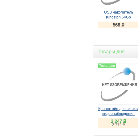
USB накопитель
Kingston 64Gb
DataTraveler 70 Type-
ք
568
DT70/64GB USB3.2
черный
Товары дня
Товар дня
Кронштейн для систе
видеонаблюдения
Dahua DH-PFA151
ք
2 247
ք
2 772