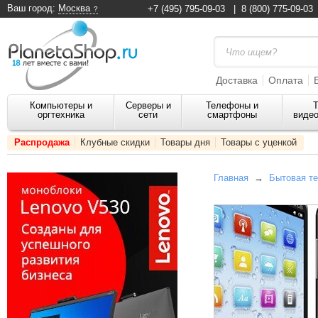
Ваш город:
Москва
+7 (495) 795-09-03
|
8 (800) 775-09-03
Доставка
Оплата
Компьютеры и
Серверы и
Телефоны и
Т
оргтехника
сети
смартфоны
видео
Распродажа
Клубные скидки
Товары дня
Товары с уценкой
Главная
→
Бытовая те