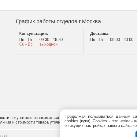
График работы отделов г.Москва
Консультации:
Доставка:
Пн - Пт
09:30 - 18:30
Пн - Пт
09:00 - 20:00
Сб - Вс
выходной
Продолжая пользоваться данным са
сти покупателю ознакомиться с товаром перед его приобретением, и не
cookies (куки). Сookies – это небол
наличии и стоимости товара уточняйте у менеджера по телефону
+7 (495)
7
о текущих настройках нашего сайта ко
-03.