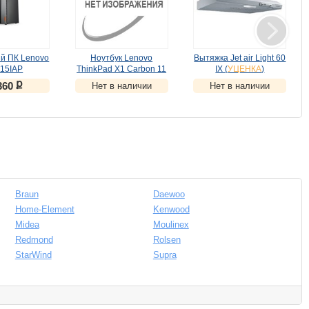
й ПК Lenovo
Ноутбук Lenovo
Вытяжка Jet air Light 60
Пер
-15IAP
ThinkPad X1 Carbon 11
IX (
УЦЕНКА
)
000MRS)
(21HM005PRT)
ք
360
Нет в наличии
Нет в наличии
ЕНКА
)
(
УЦЕНКА
)
Braun
Daewoo
Home-Element
Kenwood
Midea
Moulinex
Redmond
Rolsen
StarWind
Supra