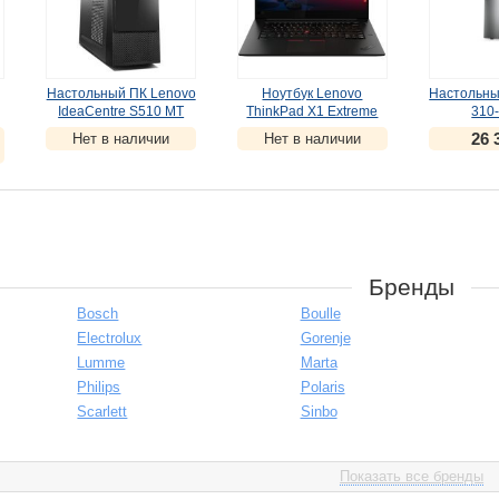
Настольный ПК Lenovo
Ноутбук Lenovo
Настольны
IdeaCentre S510 MT
ThinkPad X1 Extreme
310
(10KW003FRU)
G3 T (20TK002YRT)
(90G6
26 
Нет в наличии
Нет в наличии
(
УЦЕНКА
)
(
УЦЕНКА
)
(
УЦ
Бренды
Bosch
Boulle
Electrolux
Gorenje
Lumme
Marta
Philips
Polaris
Scarlett
Sinbo
Показать все бренды