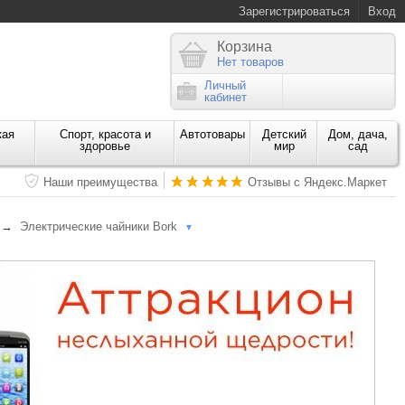
Зарегистрироваться
Вход
Корзина
Нет товаров
Личный
кабинет
кая
Спорт, красота и
Автотовары
Детский
Дом, дача,
здоровье
мир
сад
Наши преимущества
Отзывы с Яндекс.Маркет
→
Электрические чайники Bork
▼