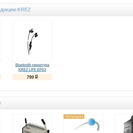
одукцию KREZ
Bluetooth-гарнитура
KREZ LIFE EP03
черный
ք
799
й
Распродажа