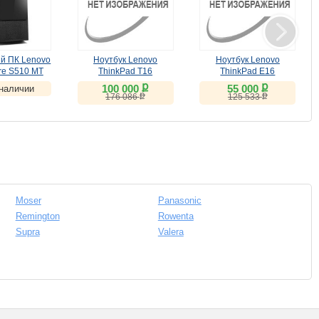
й ПК Lenovo
Ноутбук Lenovo
Ноутбук Lenovo
Ноу
re S510 MT
ThinkPad T16
ThinkPad E16
003FRU)
(21BV006ERT)
(21JN009KRT)
ք
ք
100 000
55 000
 наличии
ЕНКА
)
(
УЦЕНКА
)
(
УЦЕНКА
)
ք
ք
176 086
125 533
Moser
Panasonic
Remington
Rowenta
Supra
Valera