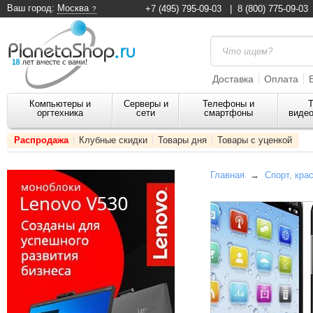
Ваш город:
Москва
+7 (495) 795-09-03
|
8 (800) 775-09-03
Доставка
Оплата
Компьютеры и
Серверы и
Телефоны и
Т
оргтехника
сети
смартфоны
видео
Распродажа
Клубные скидки
Товары дня
Товары с уценкой
Главная
→
Спорт, кра