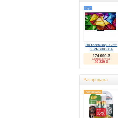
Клуб
ЖК телевизор LG 65"
65MRGB86B6A
ք
174 990
Скидка клуба:
ք
20 339
Распродажа
Распродажа