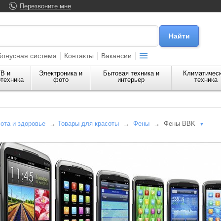
Перезвоните мне
Бонусная система
Контакты
Вакансии
В и
Электроника и
Бытовая техника и
Климатичес
техника
фото
интерьер
техника
сота и здоровье
→
Товары для красоты
→
Фены
→
Фены BBK
▼