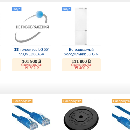
Клуб
Клуб
ЖК телевизор LG 55"
Встраиваемый
55QNED86A6A
холодильник LG GR-
SN266LLP
ք
ք
101 900
111 900
Скидка клуба:
Скидка клуба:
ք
ք
19 362
35 460
Распродажа
Распродажа
Распродаж