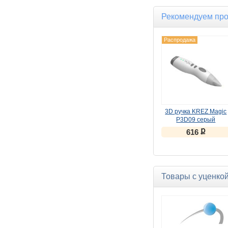
Рекомендуем пр
Распродажа
3D ручка KREZ Magic
P3D09 серый
ք
616
Товары с уценко