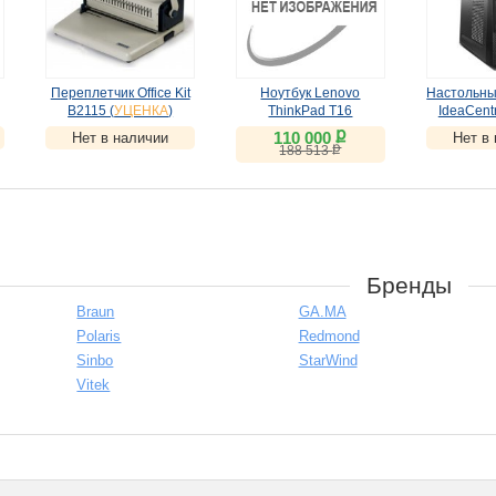
Переплетчик Office Kit
Ноутбук Lenovo
Настольны
B2115 (
УЦЕНКА
)
ThinkPad T16
IdeaCent
(21HH0052RT)
(10KW
ք
110 000
Нет в наличии
Нет в
(
УЦЕНКА
)
(
УЦ
ք
188 513
Бренды
Braun
GA.MA
Polaris
Redmond
Sinbo
StarWind
Vitek