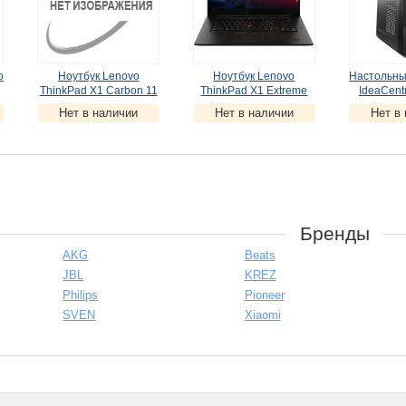
o
Ноутбук Lenovo
Ноутбук Lenovo
Настольны
ThinkPad X1 Carbon 11
ThinkPad X1 Extreme
IdeaCent
(21HM005PRT)
G3 T (20TK002YRT)
(10KW
Нет в наличии
Нет в наличии
Нет в
(
УЦЕНКА
)
(
УЦЕНКА
)
(
УЦ
Бренды
AKG
Beats
JBL
KREZ
Philips
Pioneer
SVEN
Xiaomi