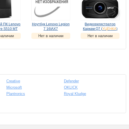
й ПК Lenovo
Ноутбук Lenovo Legion
Видеорегистратор
Вытя
re S510 MT
7 16IAX7
Каркам Q7 (
УЦЕНКА
)
003FRU)
(82TD000ARK)
 наличии
Нет в наличии
Нет в наличии
ЕНКА
)
(
УЦЕНКА
)
Creative
Defender
Microsoft
OKLICK
Plantronics
Royal Kludge