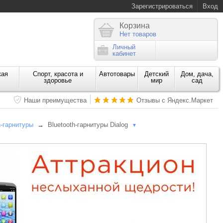
Зарегистрироваться
Вход
Корзина
Нет товаров
Личный
кабинет
кая
Спорт, красота и
Автотовары
Детский
Дом, дача,
здоровье
мир
сад
Наши преимущества
Отзывы с Яндекс.Маркет
h-гарнитуры
→
Bluetooth-гарнитуры Dialog
▼