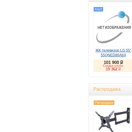
Клуб
ЖК телевизор LG 55"
55QNED86A6A
ք
101 900
Скидка клуба:
ք
19 362
Распродажа
Распродажа