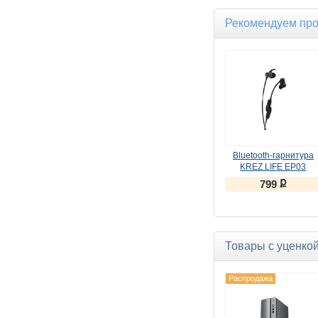
Рекомендуем пр
Bluetooth-гарнитура
KREZ LIFE EP03
черный
ք
799
Товары с уценко
Распродажа