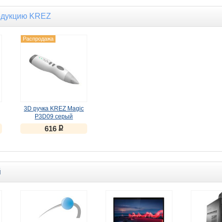
одукцию KREZ
Распродажа
3D ручка KREZ Magic
P3D09 серый
ք
616
й