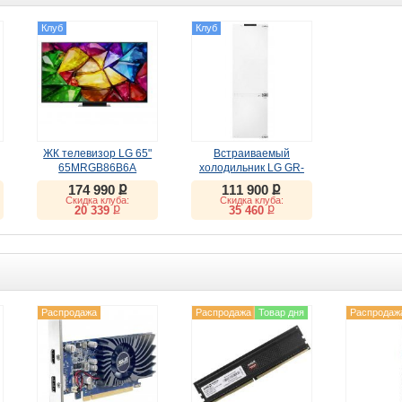
Клуб
Клуб
ЖК телевизор LG 65"
Встраиваемый
65MRGB86B6A
холодильник LG GR-
SN266LLP
ք
ք
174 990
111 900
Скидка клуба:
Скидка клуба:
ք
ք
20 339
35 460
Распродажа
Распродажа
Товар дня
Распродаж