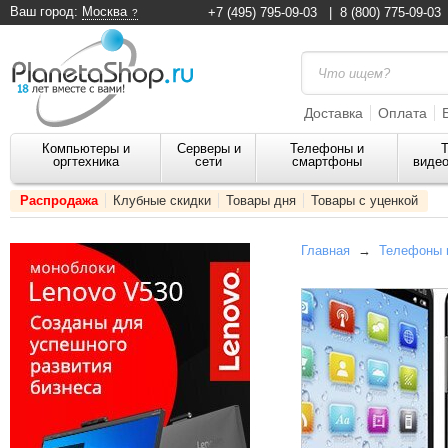
Ваш город:
Москва
+7 (495) 795-09-03
|
8 (800) 775-09-03
Доставка
Оплата
Компьютеры и
Серверы и
Телефоны и
Т
оргтехника
сети
смартфоны
видео
Распродажа
Клубные скидки
Товары дня
Товары с уценкой
Главная
→
Телефоны 