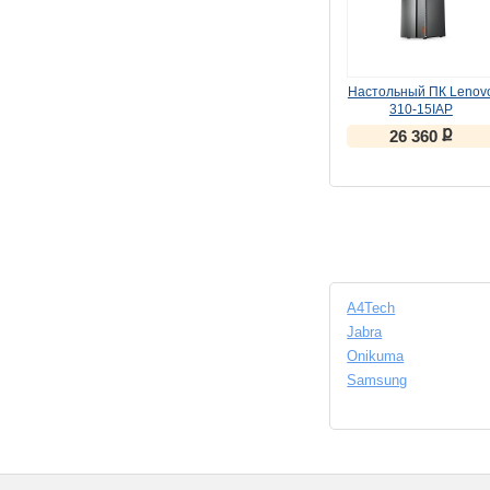
Настольный ПК Lenov
310-15IAP
(90G6000MRS)
ք
26 360
(
УЦЕНКА
)
A4Tech
Jabra
Onikuma
Samsung