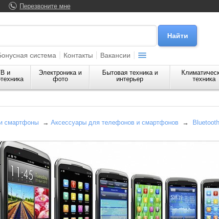
Перезвоните мне
Бонусная система
Контакты
Вакансии
В и
Электроника и
Бытовая техника и
Климатичес
техника
фото
интерьер
техника
и смартфоны
→
Аксессуары для телефонов и смартфонов
→
Bluetoot