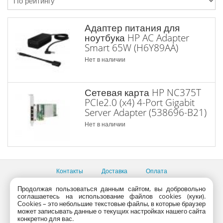
Адаптер питания для
ноутбука HP AC Adapter
Smart 65W (H6Y89AA)
Нет в наличии
Сетевая карта HP NC375T
PCIe2.0 (x4) 4-Port Gigabit
Server Adapter (538696-B21)
Нет в наличии
Контакты
Доставка
Оплата
Продолжая пользоваться данным сайтом, вы добровольно
Все пункты выдачи
соглашаетесь на использование файлов cookies (куки).
Консультации продавцов по телефону:
+7 (495) 795-09-03,
Сookies – это небольшие текстовые файлы, в которые браузер
+7 (800) 775-09-03
может записывать данные о текущих настройках нашего сайта
PlanetaShop.ru © 2000 - 2017 | Все права защищены
конкретно для вас.