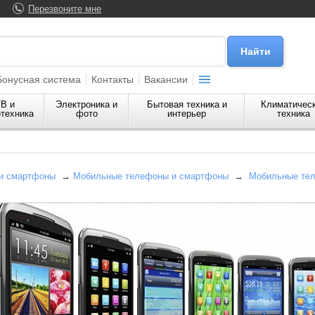
Перезвоните мне
Бонусная система
Контакты
Вакансии
В и
Электроника и
Бытовая техника и
Климатичес
техника
фото
интерьер
техника
и смартфоны
→
Мобильные телефоны и смартфоны
→
Мобильные те