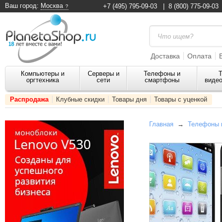
Ваш город:
Москва
+7 (495) 795-09-03
|
8 (800) 775-09-03
Доставка
Оплата
Компьютеры и
Серверы и
Телефоны и
Т
оргтехника
сети
смартфоны
видео
Распродажа
Клубные скидки
Товары дня
Товары с уценкой
Главная
→
Телефоны 