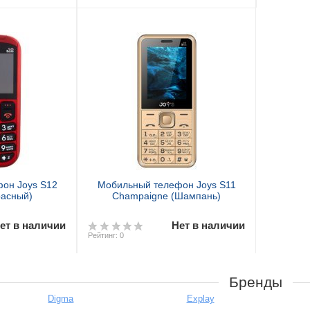
он Joys S12
Мобильный телефон Joys S11
расный)
Champaigne (Шампань)
ет в наличии
Нет в наличии
Рейтинг: 0
Бренды
Digma
Explay