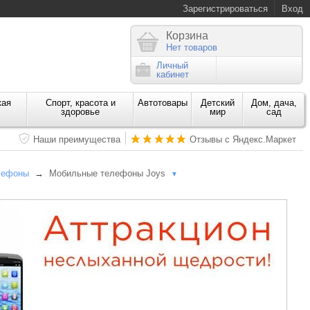
Зарегистрироваться
Вход
Корзина
Нет товаров
Личный
кабинет
кая
Спорт, красота и
Автотовары
Детский
Дом, дача,
здоровье
мир
сад
Наши преимущества
Отзывы с Яндекс.Маркет
лефоны
→
Мобильные телефоны Joys
▼