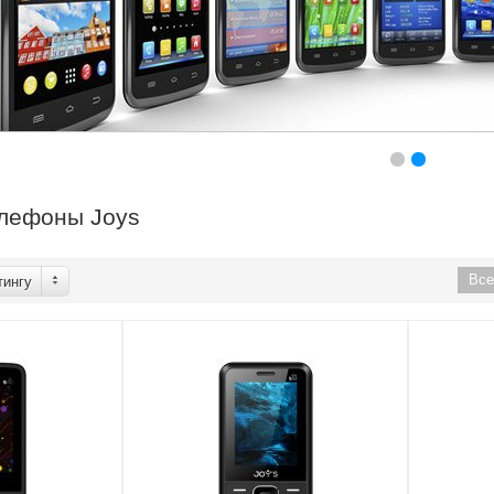
лефоны Joys
Вс
тингу