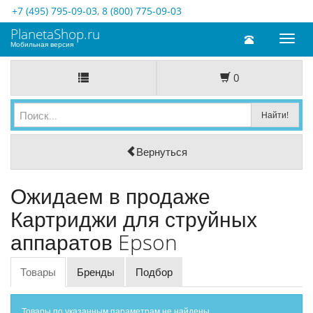
+7 (495) 795-09-03
,
8 (800) 775-09-03
PlanetaShop.ru
Toggl
Мобильная версия
naviga
0
Вернуться
Ожидаем в продаже
Картриджи для струйных
аппаратов Epson
Товары
Бренды
Подбор
Товары по указанным параметрам не найдены