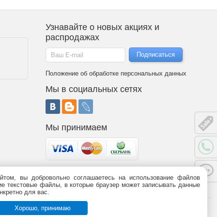
Узнавайте о новых акциях и
распродажах
Положение об обработке персональных данных
Мы в социальных сетях
Мы принимаем
йтом, вы добровольно соглашаетесь на использование файлов
 является публичной офертой (статья 437 ГК РФ). Информация о
ьшие текстовые файлы, в которые браузер может записывать данные
95-09-03,
8 (800)
775-09-03.
График работы.
нкретно для вас.
Хорошо, принимаю