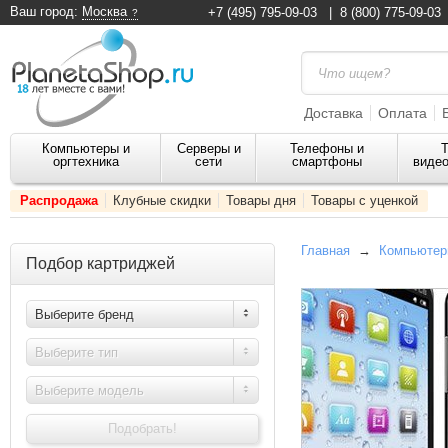
Ваш город:
Москва
+7 (495) 795-09-03
|
8 (800) 775-09-03
Доставка
Оплата
Компьютеры и
Серверы и
Телефоны и
Т
оргтехника
сети
смартфоны
видео
Распродажа
Клубные скидки
Товары дня
Товары с уценкой
Главная
→
Компьютеры
Подбор картриджей
Выберите бренд
Выберите тип
Выберите модель