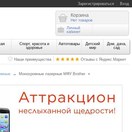
Зарегистрироваться
Вход
Корзина
Нет товаров
Личный
кабинет
кая
Спорт, красота и
Автотовары
Детский
Дом, дача,
здоровье
мир
сад
Наши преимущества
Отзывы с Яндекс.Маркет
омные
→
Монохромные лазерные МФУ Brother
▼