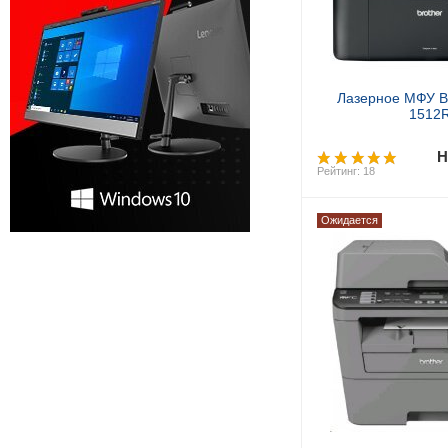
Лазерное МФУ B
1512
Н
Рейтинг: 18
Ожидается