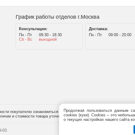
График работы отделов г.Москва
Консультации:
Доставка:
Пн - Пт
09:30 - 18:30
Пн - Пт
09:00 - 20:00
Сб - Вс
выходной
Продолжая пользоваться данным са
сти покупателю ознакомиться с товаром перед его приобретением, и не
cookies (куки). Сookies – это небол
наличии и стоимости товара уточняйте у менеджера по телефону
+7 (495)
7
о текущих настройках нашего сайта ко
-03.