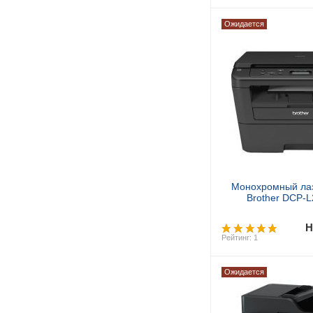
Ожидается
Предзак
Монохромный ла
Brother DCP-
Н
Рейтинг: 1
Ожидается
Предзак