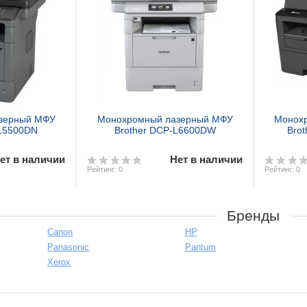
зерный МФУ
Монохромный лазерный МФУ
Монох
-L5500DN
Brother DCP-L6600DW
Bro
ет в наличии
Нет в наличии
Рейтинг: 0
Рейтинг: 0
Бренды
аз
Предзаказ
Canon
HP
Panasonic
Pantum
Xerox