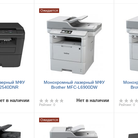
Ожидается
аз
Предзаказ
зерный МФУ
Монохромный лазерный МФУ
Монох
L2540DNR
Brother MFC-L6900DW
Bro
ет в наличии
Нет в наличии
Рейтинг: 0
Рейтинг: 0
Ожидается
аз
Предзаказ