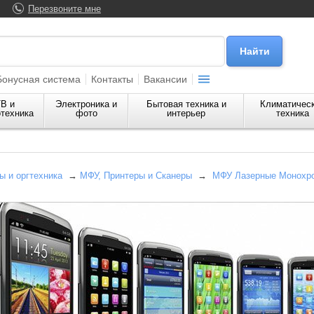
Перезвоните мне
Бонусная система
Контакты
Вакансии
В и
Электроника и
Бытовая техника и
Климатичес
техника
фото
интерьер
техника
 и оргтехника
→
МФУ, Принтеры и Сканеры
→
МФУ Лазерные Монохр