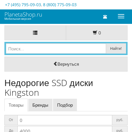
+7 (495) 795-09-03
,
8 (800) 775-09-03
PlanetaShop.ru
Toggl
Мобильная версия
naviga
0
Вернуться
Недорогие SSD диски
Kingston
Товары
Бренды
Подбор
От
руб.
До
руб.