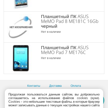
Планшетный ПК ASUS
MeMO Pad 8 ME181C 16Gb
черный
Нет в наличии
Планшетный ПК ASUS
MeMO Pad 7 ME176C
Нет в наличии
Контакты
Доставка
Оплата
Все пункты выдачи
Продолжая пользоваться данным сайтом, вы добровольно
соглашаетесь на использование файлов cookies (куки).
Консультации продавцов по телефону:
+7 (495) 795-09-03,
Сookies – это небольшие текстовые файлы, в которые браузер
+7 (800) 775-09-03
может записывать данные о текущих настройках нашего сайта
PlanetaShop.ru © 2000 - 2017 | Все права защищены