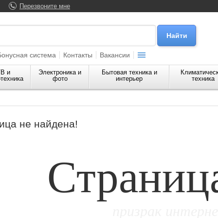
Перезвоните мне
Бонусная система
Контакты
Вакансии
В и
Электроника и
Бытовая техника и
Климатичес
техника
фото
интерьер
техника
ица не найдена!
Страниц
призрак интерн