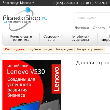
Ваш город:
Москва
+7 (495) 795-09-03
|
8 (800) 775-09-03
Доставка
Оплата
Компьютеры и
Серверы и
Телефоны и
Т
оргтехника
сети
смартфоны
видео
Распродажа
Клубные скидки
Товары дня
Товары с уценкой
Данная стран