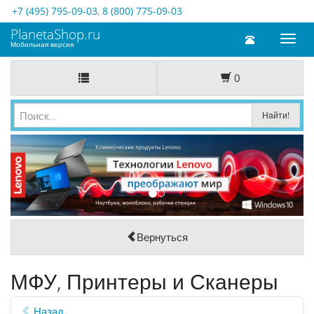
+7 (495) 795-09-03
,
8 (800) 775-09-03
PlanetaShop.ru
Toggl
Мобильная версия
naviga
0
Вернуться
МФУ, Принтеры и Сканеры
Назад