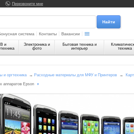
Перезвоните мне
Бонусная система
Контакты
Вакансии
В и
Электроника и
Бытовая техника и
Климатичес
техника
фото
интерьер
техника
 и оргтехника
→
Расходные материалы для МФУ и Принтеров
→
Карт
х аппаратов Epson
▼