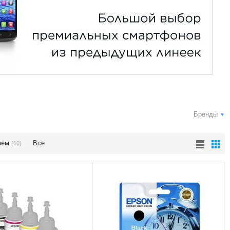
Бренды
▼
аем
Все
(10)