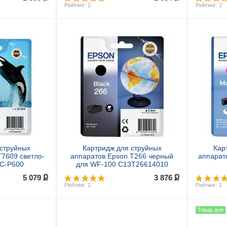
Рейтинг: 2
Рейтинг: 2
ь
Купить
 струйных
Картридж для струйных
Кар
T7609 светло-
аппаратов Epson T266 черный
аппарат
SC-P600
для WF-100 C13T26614010
WF711
ք
ք
5 079
3 876
Рейтинг: 1
Рейтинг: 1
Товар дня