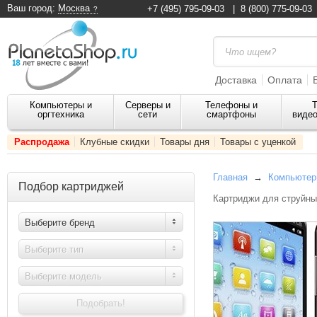
Ваш город:
Москва
+7 (495) 795-09-03
|
8 (800) 775-09-03
Доставка
Оплата
Компьютеры и
Серверы и
Телефоны и
Т
оргтехника
сети
смартфоны
видео
Распродажа
Клубные скидки
Товары дня
Товары с уценкой
Главная
→
Компьютеры
Подбор картриджей
Картриджи для струйны
Выберите бренд
Выберите тип
Выберите модель