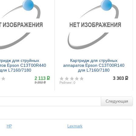
Купить
Купить
тридж для струйных
Картридж для струйных
тов Epson C13T00R440
аппаратов Epson C13T00R140
для L7160/7180
для L7160/7180
ք
ք
2 113
3 303
ք
3 202
Рейтинг: 0
Следующая
Купить
Купить
HP
Lexmark