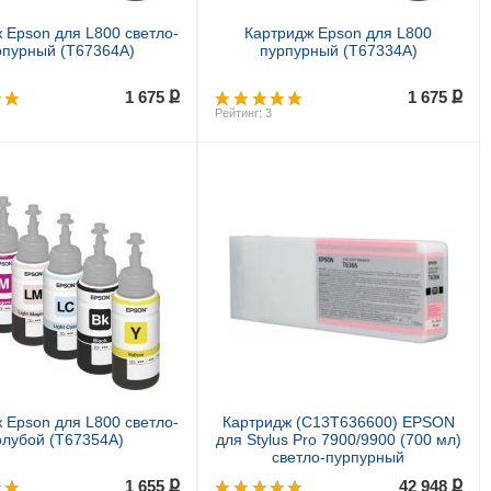
 Epson для L800 светло-
Картридж Epson для L800
рпурный (T67364A)
пурпурный (T67334A)
ք
ք
1 675
1 675
Рейтинг: 3
Купить
Купить
 Epson для L800 светло-
Картридж (C13T636600) EPSON
олубой (T67354A)
для Stylus Pro 7900/9900 (700 мл)
светло-пурпурный
ք
ք
1 655
42 948