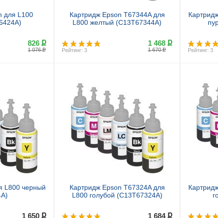
n для L100
Картридж Epson T67344A для
Картридж
66424A)
L800 желтый (C13T67344A)
пу
ք
ք
826
1 468
ք
ք
1 076
1 670
Рейтинг: 3
Рейтинг: 3
ь
Купить
я L800 черный
Картридж Epson T67324A для
Картридж
4A)
L800 голубой (C13T67324A)
г
ք
ք
1 650
1 684