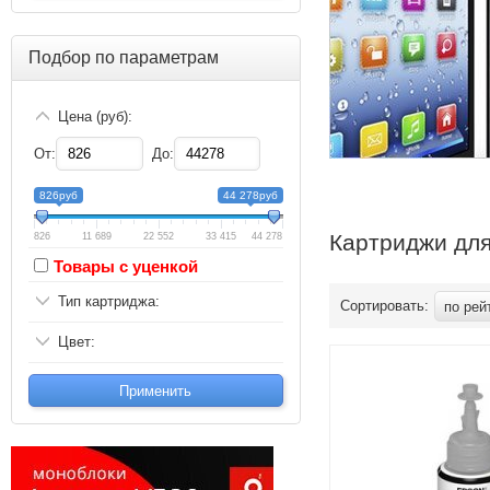
Подбор по параметрам
Цена (руб):
От:
До:
826руб
44 278руб
Картриджи для
826
11 689
22 552
33 415
44 278
Товары с уценкой
Тип картриджа:
Сортировать:
по рей
Цвет:
Применить