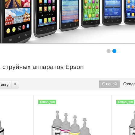
 струйных аппаратов Epson
С ценой
Ожид
тингу
Товар дня
Товар дня