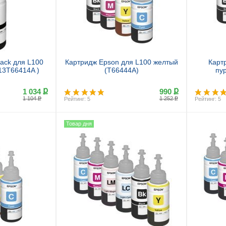
lack для L100
Картридж Epson для L100 желтый
Карт
C13T66414A )
(T66444A)
пу
ք
ք
1 034
990
ք
ք
1 104
1 252
Рейтинг: 5
Рейтинг: 5
Товар дня
ь
Купить