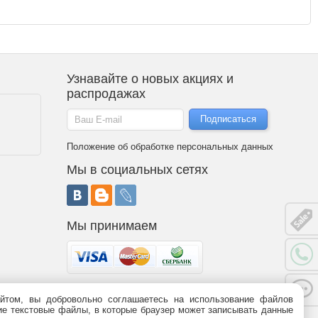
Узнавайте о новых акциях и
распродажах
Положение об обработке персональных данных
Мы в социальных сетях
Мы принимаем
йтом, вы добровольно соглашаетесь на использование файлов
 является публичной офертой (статья 437 ГК РФ). Информация о
ьшие текстовые файлы, в которые браузер может записывать данные
95-09-03,
8 (800)
775-09-03.
График работы.