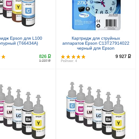
ридж Epson для L100
Картридж для струйных
рпурный (T66434A)
аппаратов Epson C13T27914022
черный для Epson
WF7110/7610/7620 (2200стр.)
ք
ք
826
9 927
ք
1 237
Рейтинг: 4
Купить
Купить