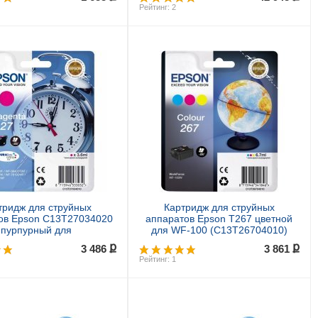
Рейтинг: 2
Купить
Купить
тридж для струйных
Картридж для струйных
ов Epson C13T27034020
аппаратов Epson T267 цветной
пурпурный для
для WF-100 (C13T26704010)
0/7610/7620 (350стр.)
ք
ք
3 486
3 861
Рейтинг: 1