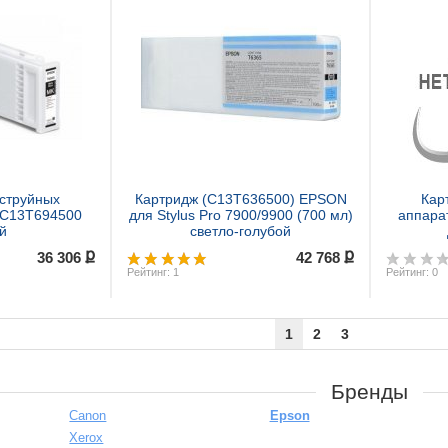
ь
Купить
 струйных
Картридж (C13T636500) EPSON
Кар
 C13T694500
для Stylus Pro 7900/9900 (700 мл)
аппара
й
светло-голубой
ք
ք
36 306
42 768
Рейтинг: 1
Рейтинг: 0
1
2
3
ь
Купить
Бренды
Canon
Epson
Xerox