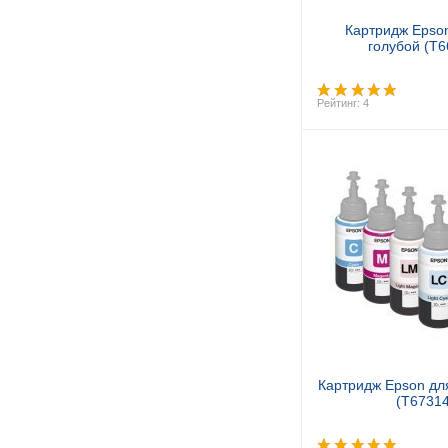
Картридж Epso
голубой (T
Рейтинг: 4
Купит
Картридж Epson дл
(T6731