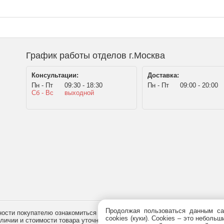
График работы отделов г.Москва
Консультации:
Доставка:
Пн - Пт
09:30 - 18:30
Пн - Пт
09:00 - 20:00
Сб - Вс
выходной
Продолжая пользоваться данным са
сти покупателю ознакомиться с товаром перед его приобретением, и не
cookies (куки). Сookies – это небол
наличии и стоимости товара уточняйте у менеджера по телефону
+7 (495)
7