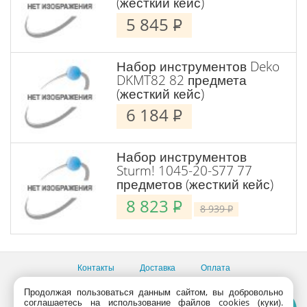
(жесткий кейс)
5 845
P
Набор инструментов Deko
DKMT82 82 предмета
(жесткий кейс)
6 184
P
Набор инструментов
Sturm! 1045-20-S77 77
предметов (жесткий кейс)
8 823
P
8 939
P
Контакты
Доставка
Оплата
Все пункты выдачи
Продолжая пользоваться данным сайтом, вы добровольно
соглашаетесь на использование файлов cookies (куки).
Консультации продавцов по телефону:
+7 (495) 795-09-03,