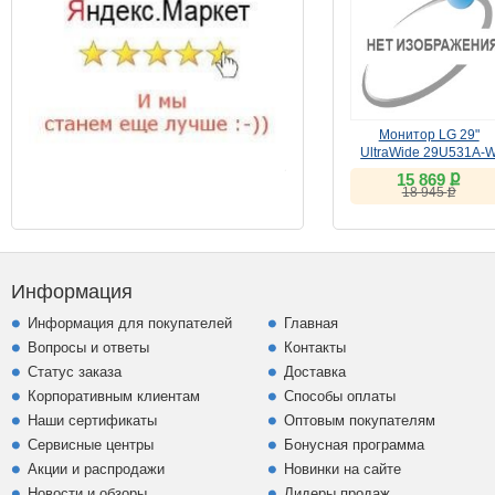
Монитор LG 29"
UltraWide 29U531A-
(IPS, 100Hz)
ք
15 869
ք
18 945
Информация
Информация для покупателей
Главная
Вопросы и ответы
Контакты
Статус заказа
Доставка
Корпоративным клиентам
Способы оплаты
Наши сертификаты
Оптовым покупателям
Сервисные центры
Бонусная программа
Акции и распродажи
Новинки на сайте
Новости и обзоры
Лидеры продаж