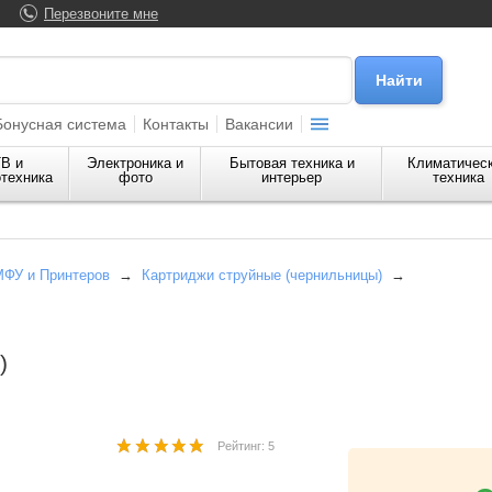
Перезвоните мне
Бонусная система
Контакты
Вакансии
В и
Электроника и
Бытовая техника и
Климатичес
техника
фото
интерьер
техника
МФУ и Принтеров
→
Картриджи струйные (чернильницы)
→
)
Рейтинг: 5