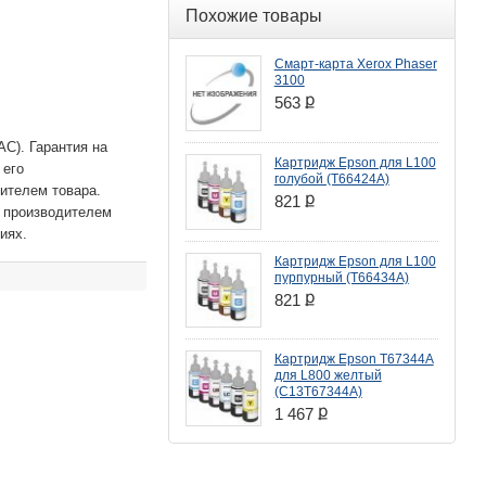
Похожие товары
Смарт-карта Xerox Phaser
3100
ք
563
C). Гарантия на
Картридж Epson для L100
 его
голубой (T66424A)
ителем товара.
ք
821
 производителем
иях.
Картридж Epson для L100
пурпурный (T66434A)
ք
821
Картридж Epson T67344A
для L800 желтый
(C13T67344A)
ք
1 467