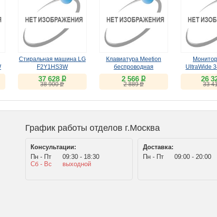
Стиральная машина LG
Клавиатура Meetion
Монитор
W
F2Y1HS3W
беспроводная
UltraWide 
ножничная K230MW
(VA, 1
ք
ք
37 628
2 566
26 3
чёрная
ք
ք
38 900
2 889
33 4
График работы отделов г.Москва
Консультации:
Доставка:
Пн - Пт
09:30 - 18:30
Пн - Пт
09:00 - 20:00
Сб - Вс
выходной