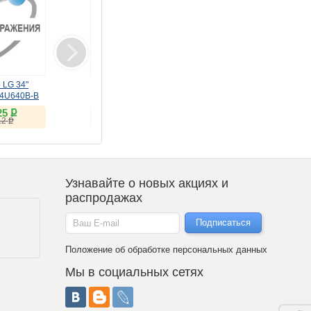
 LG 34"
Монитор LG 27"
Кондиционер (Сплит-
34U640B-B
UltraGear 27GS85Q-B
система) LG Eco SMART
44Hz)
(IPS, 180Hz)
inverter PC09SQR белый
ք
ք
ք
25
25 336
49 990
ք
ք
12
26 817
Узнавайте о новых акциях и
распродажах
Положение об обработке персональных данных
Мы в социальных сетях