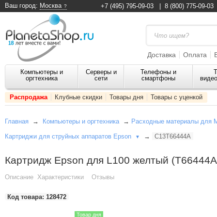
Ваш город:
Москва
+7 (495) 795-09-03
|
8 (800) 775-09-03
Доставка
Оплата
Компьютеры и
Серверы и
Телефоны и
Т
оргтехника
сети
смартфоны
видео
Распродажа
Клубные скидки
Товары дня
Товары с уценкой
Главная
→
Компьютеры и оргтехника
→
Расходные материалы для 
Картриджи для струйных аппаратов Epson
→
C13T66444A
▼
Картридж Epson для L100 желтый (T66444A
Описание
Характеристики
Отзывы
Код товара:
128472
Товар дня