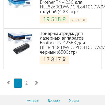
Brother TN-423C для
HLL8260CDW/DCPL8410CDW/
голубой (4000стр)
19 518
P
23 801
P
Тонер-картридж для
лазерных аппаратов
Brother TN-423BK для
HLL8260CDW/DCPL8410CDW/
чёрный (6500стр)
17 817
P
1
2
Контакты
Доставка
Оплата