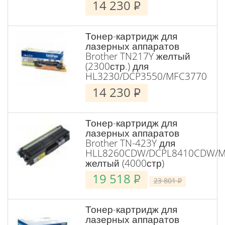
14 230
P
Тонер-картридж для
лазерных аппаратов
Brother TN217Y желтый
(2300стр.) для
HL3230/DCP3550/MFC3770
14 230
P
Тонер-картридж для
лазерных аппаратов
Brother TN-423Y для
HLL8260CDW/DCPL8410CDW/
желтый (4000стр)
19 518
P
23 801
P
Тонер-картридж для
лазерных аппаратов