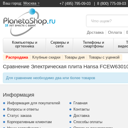
Ваш город:
Москва
+7 (495) 795-09-03
|
8 (800) 775-09-03
Доставка
Оплата
Компьютеры и
Серверы и
Телефоны и
Т
оргтехника
сети
смартфоны
видео
Распродажа
Клубные скидки
Товары дня
Товары с уценкой
Сравнение Электрическая плита Hansa FCEW63010
Для сравнение необходимо два или более товаров
Информация
Информация для покупателей
Главная
Вопросы и ответы
Контакты
Статус заказа
Доставка
Корпоративным клиентам
Способы оплаты