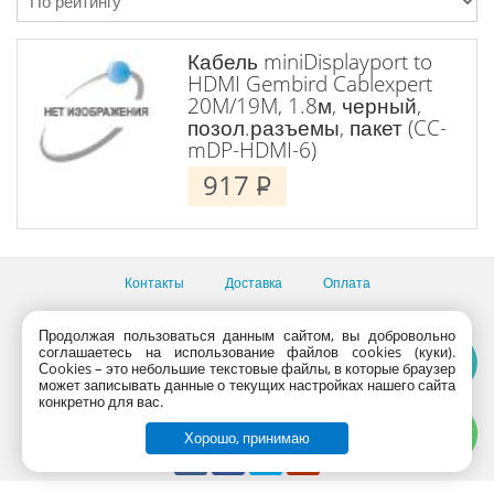
Кабель miniDisplayport to
HDMI Gembird Cablexpert
20M/19M, 1.8м, черный,
позол.разъемы, пакет (CC-
mDP-HDMI-6)
917
P
Контакты
Доставка
Оплата
Все пункты выдачи
Продолжая пользоваться данным сайтом, вы добровольно
Консультации продавцов по телефону:
+7 (495) 795-09-03,
соглашаетесь на использование файлов cookies (куки).
+7 (800) 775-09-03
Сookies – это небольшие текстовые файлы, в которые браузер
PlanetaShop.ru © 2000 - 2017 | Все права защищены
может записывать данные о текущих настройках нашего сайта
конкретно для вас.
Хорошо, принимаю