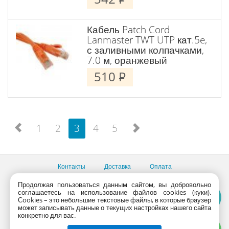
Кабель Patch Cord
Lanmaster TWT UTP кат.5e,
с заливными колпачками,
7.0 м, оранжевый
510
P
1
2
3
4
5
Контакты
Доставка
Оплата
Все пункты выдачи
Продолжая пользоваться данным сайтом, вы добровольно
соглашаетесь на использование файлов cookies (куки).
Консультации продавцов по телефону:
+7 (495) 795-09-03,
Сookies – это небольшие текстовые файлы, в которые браузер
+7 (800) 775-09-03
может записывать данные о текущих настройках нашего сайта
PlanetaShop.ru © 2000 - 2017 | Все права защищены
конкретно для вас.