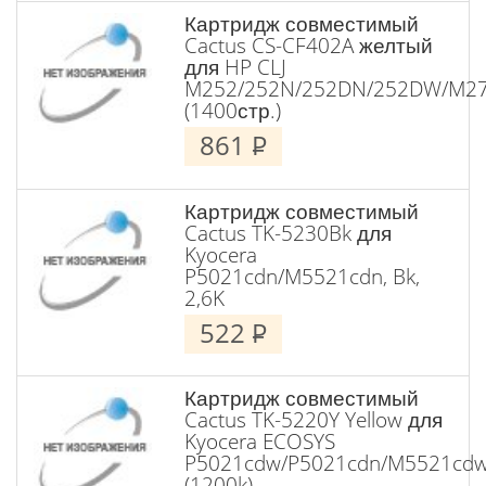
Картридж совместимый
Cactus CS-CF402A желтый
для HP CLJ
M252/252N/252DN/252DW/M2
(1400стр.)
861
P
Картридж совместимый
Cactus TK-5230Bk для
Kyocera
P5021cdn/M5521cdn, Bk,
2,6K
522
P
Картридж совместимый
Cactus TK-5220Y Yellow для
Kyocera ECOSYS
P5021cdw/P5021cdn/M5521cd
(1200k)