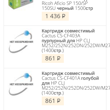
Ricoh Aficio SP 150/SP
150SU черный 1500стр
1 436
P
Картридж совместимый
Cactus CS-CF403A
пурпурный для HP CLJ
M252/252N/252DN/252DW/M2
(1400стр.)
861
P
Картридж совместимый
Cactus CS-CF401A голубой
для HP CLJ
M252/252N/252DN/252DW/M2
(1400стр.)
861
P