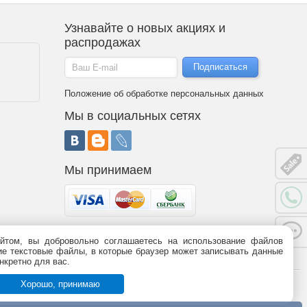
Узнавайте о новых акциях и
распродажах
Положение об обработке персональных данных
Мы в социальных сетях
Мы принимаем
йтом, вы добровольно соглашаетесь на использование файлов
 является публичной офертой (статья 437 ГК РФ). Информация о
ьшие текстовые файлы, в которые браузер может записывать данные
95-09-03,
8 (800)
775-09-03.
График работы.
нкретно для вас.
Хорошо, принимаю