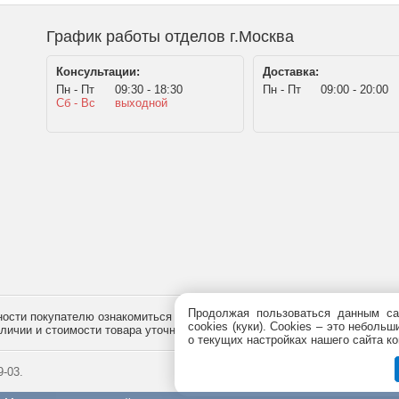
График работы отделов г.Москва
Консультации:
Доставка:
Пн - Пт
09:30 - 18:30
Пн - Пт
09:00 - 20:00
Сб - Вс
выходной
Продолжая пользоваться данным са
сти покупателю ознакомиться с товаром перед его приобретением, и не
cookies (куки). Сookies – это небол
наличии и стоимости товара уточняйте у менеджера по телефону
+7 (495)
7
о текущих настройках нашего сайта ко
-03.