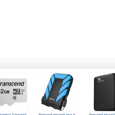
 памяти Transcend
Внешний жесткий диск A-
Внешний жесткий