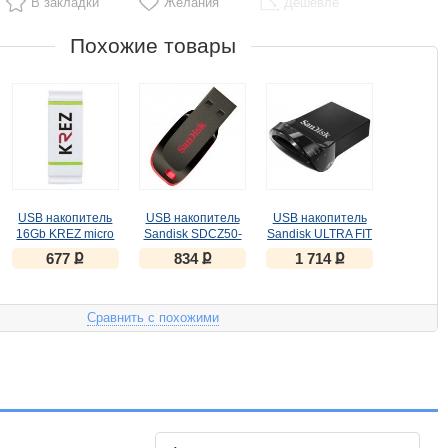
В закладки
Желания
Дешевле
Похожие товары
USB накопитель
USB накопитель
USB накопитель
16Gb KREZ micro
Sandisk SDCZ50-
Sandisk ULTRA FIT
501 адаптер-otg
016G-B35
USB 3.1 16Gb
ք
ք
ք
677
834
1 714
белый-зеленый
черный
(3000258643124)
Сравнить с похожими