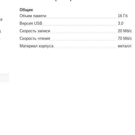
Общие
Объем памяти
16
Гб
ся
Версия USB
3.0
Скорость записи
20
Мб/с
B
.
Скорость чтения
70
Мб/с
Материал корпуса
металл