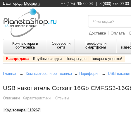
Ваш город:
Москва
+7 (495) 795-09-03
|
8 (800) 775-09-03
Доставка
Оплата
Компьютеры и
Серверы и
Телефоны и
Т
оргтехника
сети
смартфоны
видео
Распродажа
Клубные скидки
Товары дня
Товары с уценкой
Главная
→
Компьютеры и оргтехника
→
Периферия
→
USB накопит
USB накопитель Corsair 16Gb CMFSS3-16G
Описание
Характеристики
Отзывы
Код товара:
110267