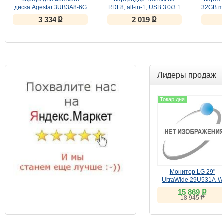
диска Agestar 3UB3A8-6G
RDF8, all-in-1, USB 3.0/3.1
32GB m
(BLACK)
Gen 1, (TS-RDF8K2)
UHS-1 
ք
ք
3 334
2 019
Черный
Лидеры продаж
Товар дня
Монитор LG 29"
UltraWide 29U531A-
(IPS, 100Hz)
ք
15 869
ք
18 945