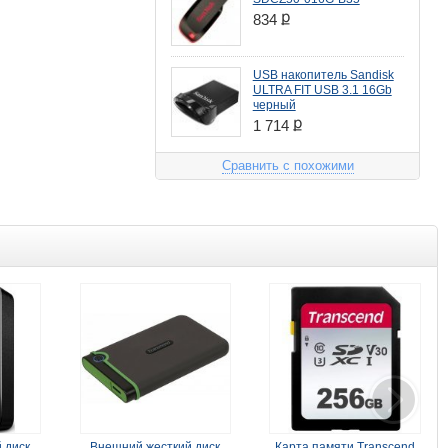
ք
834
USB накопитель Sandisk
ULTRA FIT USB 3.1 16Gb
черный
ք
1 714
Сравнить с похожими
 диск
Внешний жесткий диск
Карта памяти Transcend
Вне