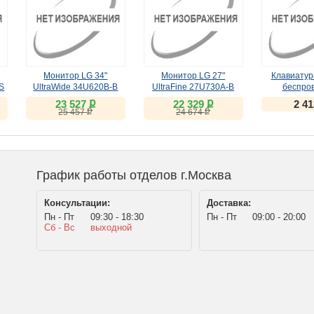
Монитор LG 34"
Монитор LG 27"
Клавиатур
S
UltraWide 34U620B-B
UltraFine 27U730A-B
беспро
(VA, 144Hz)
черный IPS
ножнична
ք
ք
23 527
22 329
2 4
чёр
ք
ք
25 457
24 674
График работы отделов г.Москва
Консультации:
Доставка:
Пн - Пт
09:30 - 18:30
Пн - Пт
09:00 - 20:00
Сб - Вс
выходной