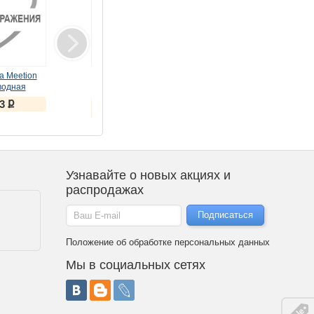
а Meetion
Монитор LG 31.5"
Монитор LG 27"
водная
32U631A-B черный IPS
UltraGear 27GS85Q-B
я WK310
(IPS, 180Hz)
ք
ք
ք
13
17 434
25 336
ная
ք
ք
20 085
26 817
Узнавайте о новых акциях и
распродажах
Положение об обработке персональных данных
Мы в социальных сетях