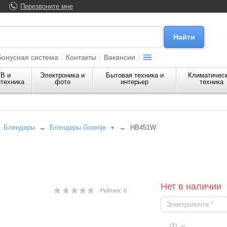
Перезвоните мне
Бонусная система
Контакты
Вакансии
В и
Электроника и
Бытовая техника и
Климатичес
техника
фото
интерьер
техника
→
Блендеры
→
Блендеры Gorenje
→
HB451W
▼
Нет в наличии
Рейтинг: 0