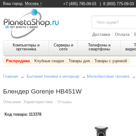
Ваш город:
Москва
+7 (495) 795-09-03
|
8 (800) 775-09-03
Доставка
Оплата
Компьютеры и
Серверы и
Телефоны и
Т
оргтехника
сети
смартфоны
видео
Распродажа
Клубные скидки
Товары дня
Товары с уценкой
Главная
→
Бытовая техника и интерьер
→
Мелкобытовая техника
Блендер Gorenje HB451W
Описание
Характеристики
Отзывы
Код товара:
113378