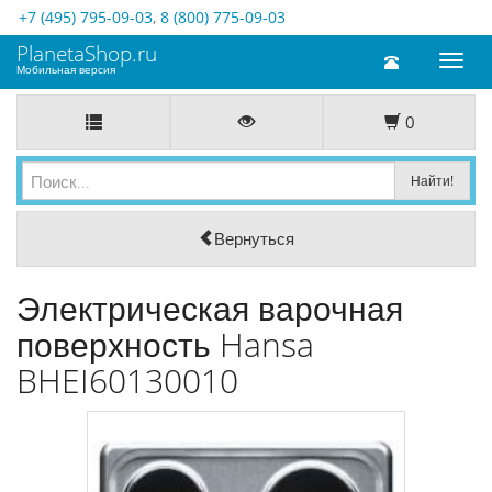
+7 (495) 795-09-03
,
8 (800) 775-09-03
PlanetaShop.ru
Toggl
Мобильная версия
naviga
0
Вернуться
Электрическая варочная
поверхность Hansa
BHEI60130010