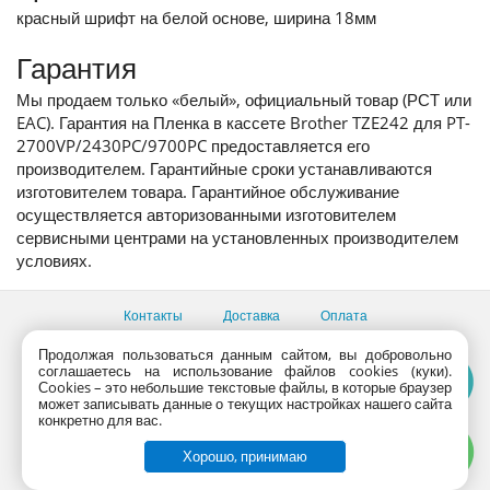
красный шрифт на белой основе, ширина 18мм
Гарантия
Мы продаем только «белый», официальный товар (РСТ или
EAC). Гарантия на Пленка в кассете Brother TZE242 для PT-
2700VP/2430PC/9700PC предоставляется его
производителем. Гарантийные сроки устанавливаются
изготовителем товара. Гарантийное обслуживание
осуществляется авторизованными изготовителем
сервисными центрами на установленных производителем
условиях.
Контакты
Доставка
Оплата
Все пункты выдачи
Продолжая пользоваться данным сайтом, вы добровольно
соглашаетесь на использование файлов cookies (куки).
Консультации продавцов по телефону:
+7 (495) 795-09-03,
Сookies – это небольшие текстовые файлы, в которые браузер
+7 (800) 775-09-03
может записывать данные о текущих настройках нашего сайта
PlanetaShop.ru © 2000 - 2017 | Все права защищены
конкретно для вас.
Хорошо, принимаю