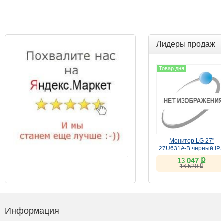
Лидеры продаж
Товар дня
Монитор LG 27"
27U631A-B черный IP
ք
13 047
ք
16 520
Информация