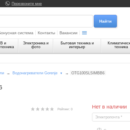
Перезвоните мне
Бонусная система
Контакты
Вакансии
В и
Электроника и
Бытовая техника и
Климатичес
техника
фото
интерьер
техника
ли
→
Водонагреватели Gorenje
→
OTG100SLSIMBB6
▼
6
Нет в наличии
Рейтинг: 0