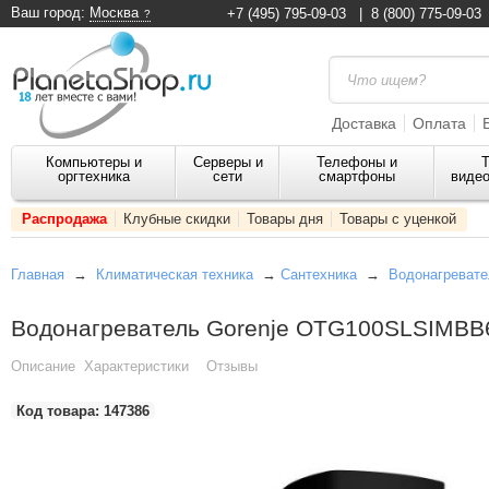
Ваш город:
Москва
+7 (495) 795-09-03
|
8 (800) 775-09-03
Доставка
Оплата
Компьютеры и
Серверы и
Телефоны и
Т
оргтехника
сети
смартфоны
видео
Распродажа
Клубные скидки
Товары дня
Товары с уценкой
Главная
→
Климатическая техника
→
Сантехника
→
Водонагревате
Водонагреватель Gorenje OTG100SLSIMBB
Описание
Характеристики
Отзывы
Код товара:
147386