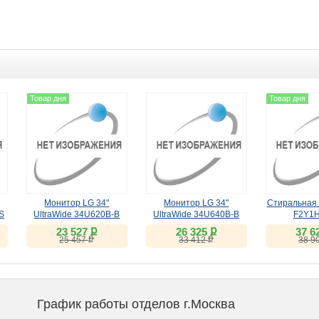
Товар дня
Товар дня
Монитор LG 34"
Монитор LG 34"
Стиральная
S
UltraWide 34U620B-B
UltraWide 34U640B-B
F2Y1
(VA, 144Hz)
(VA, 144Hz)
ք
ք
23 527
26 325
37 6
ք
ք
25 457
33 412
38 9
График работы отделов г.Москва