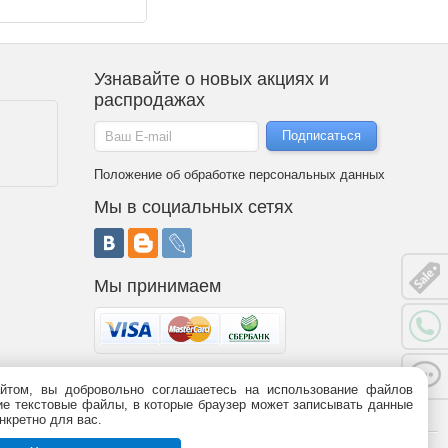
Узнавайте о новых акциях и
распродажах
Положение об обработке персональных данных
Мы в социальных сетях
Мы принимаем
йтом, вы добровольно соглашаетесь на использование файлов
 является публичной офертой (статья 437 ГК РФ). Информация о
ьшие текстовые файлы, в которые браузер может записывать данные
95-09-03,
8 (800)
775-09-03.
График работы.
нкретно для вас.