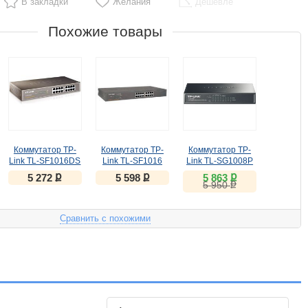
В закладки
Желания
Дешевле
Похожие товары
Коммутатор TP-
Коммутатор TP-
Коммутатор TP-
Link TL-SF1016DS
Link TL-SF1016
Link TL-SG1008P
ք
ք
ք
5 272
5 598
5 863
ք
5 950
Сравнить с похожими