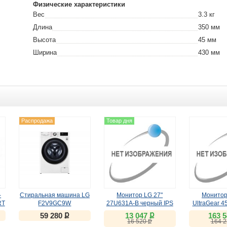
Физические характеристики
Вес
3.3
кг
Длина
350
мм
Высота
45
мм
Ширина
430
мм
Распродажа
Товар дня
-
Стиральная машина LG
Монитор LG 27"
Монитор
RT
F2V9GC9W
27U631A-B черный IPS
UltraGear 
ый
(OLED, WUH
ք
ք
59 280
13 047
163 
WFHD 330H
ք
16 520
164 