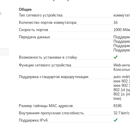
Общие
;
Тип сетевого устройства
коммутато
Количество портов коммутатора
16
Скорость портов
1000
Мби
Передача данных
Поддерж
Поддерж
Поддерж
Поддержк
Возможность установки в стойку
Функции сетевого устройства
Web-инт
Консольн
Поддержка стандартов маршрутизации
auto mdi/
ieee 802.1
ieee 802.1
802.1d (s
802.1s (m
tree)
Размер таблицы MAC адресов
8196
Внутренняя пропускная способность
32
Гбит/с
Поддержка IPv6