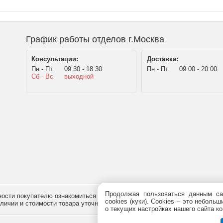
График работы отделов г.Москва
Консультации:
Доставка:
Пн - Пт
09:30 - 18:30
Пн - Пт
09:00 - 20:00
Сб - Вс
выходной
Продолжая пользоваться данным са
сти покупателю ознакомиться с товаром перед его приобретением, и не
cookies (куки). Сookies – это небол
наличии и стоимости товара уточняйте у менеджера по телефону
+7 (495)
7
о текущих настройках нашего сайта ко