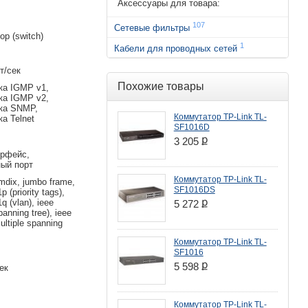
Аксессуары для товара:
107
Сетевые фильтры
р (switch)
1
Кабели для проводных сетей
т/сек
Похожие товары
ка IGMP v1,
ка IGMP v2,
ка SNMP,
Коммутатор TP-Link TL-
а Telnet
SF1016D
ք
3 205
ерфейс,
ый порт
Коммутатор TP-Link TL-
mdix, jumbo frame,
SF1016DS
p (priority tags),
ք
q (vlan), ieee
5 272
panning tree), ieee
ultiple spanning
Коммутатор TP-Link TL-
SF1016
ք
5 598
ек
Коммутатор TP-Link TL-