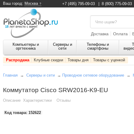
Ваш город:
Москва
+7 (495) 795-09-03
|
8 (800) 775-09-03
Доставка
Оплата
Компьютеры и
Серверы и
Телефоны и
Т
оргтехника
сети
смартфоны
видео
Распродажа
Клубные скидки
Товары дня
Товары с уценкой
Главная
→
Серверы и сети
→
Проводное сетевое оборудование
→
Коммутатор Cisco SRW2016-K9-EU
Описание
Характеристики
Отзывы
Код товара:
152622