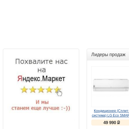
Лидеры продаж
Кондиционер (Сплит
система) LG Eco SMA
inverter PC09SQR бел
ք
49 990