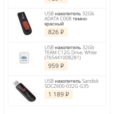
USB накопитель 32Gb
ADATA C008 темно-
красный
826
P
USB накопитель 32Gb
TEAM C12G Drive, White
(765441008281)
959
P
USB накопитель Sandisk
SDCZ600-032G-G35
1 189
P