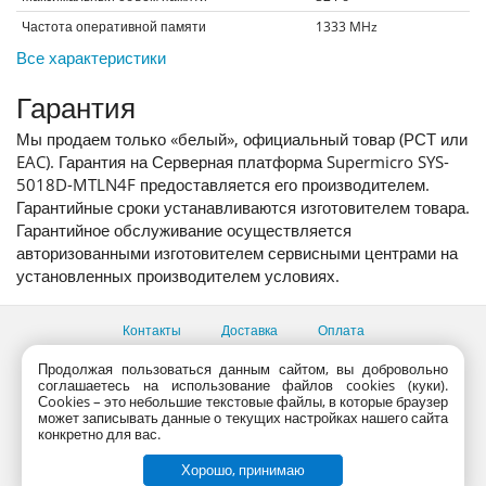
Частота оперативной памяти
1333
MHz
Все характеристики
Гарантия
Мы продаем только «белый», официальный товар (РСТ или
EAC). Гарантия на Серверная платформа Supermicro SYS-
5018D-MTLN4F предоставляется его производителем.
Гарантийные сроки устанавливаются изготовителем товара.
Гарантийное обслуживание осуществляется
авторизованными изготовителем сервисными центрами на
установленных производителем условиях.
Контакты
Доставка
Оплата
Все пункты выдачи
Продолжая пользоваться данным сайтом, вы добровольно
соглашаетесь на использование файлов cookies (куки).
Консультации продавцов по телефону:
+7 (495) 795-09-03,
Сookies – это небольшие текстовые файлы, в которые браузер
+7 (800) 775-09-03
может записывать данные о текущих настройках нашего сайта
PlanetaShop.ru © 2000 - 2017 | Все права защищены
конкретно для вас.
Хорошо, принимаю