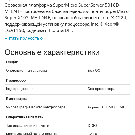
Серверная платформа SuperMicro SuperServer 5018D-
MTLN4F построена на базе материнской платы SuperMicro
Super X10SLM+-LN4F, основанной на чипсете Intel® C224,
поддерживающей установку процессора Intel® Xeon®
LGA1150, содержат 4 слота DI...
Читать полностью
Основные характеристики
Общие
Операционная система
Без ОС
Процессор
Код процессора
Без процессора
Видеокарта
Чипсет графического контроллера
Aspeed AST2400 BMC
Оперативная память
Тип оперативной памяти
DDR3
Максимальный объем памяти
32
Гб