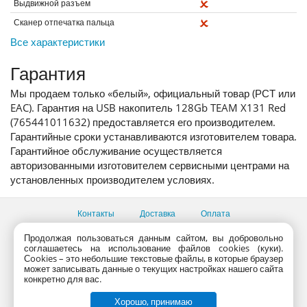
Выдвижной разъем
Сканер отпечатка пальца
Все характеристики
Гарантия
Мы продаем только «белый», официальный товар (РСТ или
EAC). Гарантия на USB накопитель 128Gb TEAM X131 Red
(765441011632) предоставляется его производителем.
Гарантийные сроки устанавливаются изготовителем товара.
Гарантийное обслуживание осуществляется
авторизованными изготовителем сервисными центрами на
установленных производителем условиях.
Контакты
Доставка
Оплата
Продолжая пользоваться данным сайтом, вы добровольно
Все пункты выдачи
соглашаетесь на использование файлов cookies (куки).
Консультации продавцов по телефону:
+7 (495) 795-09-03,
Сookies – это небольшие текстовые файлы, в которые браузер
+7 (800) 775-09-03
может записывать данные о текущих настройках нашего сайта
PlanetaShop.ru © 2000 - 2017 | Все права защищены
конкретно для вас.
Хорошо, принимаю