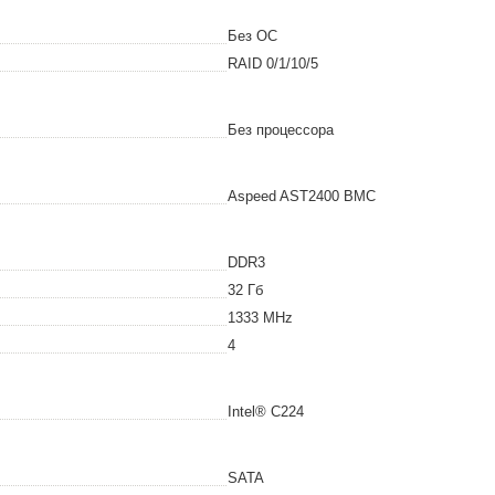
Без ОС
RAID 0/1/10/5
Без процессора
Aspeed AST2400 BMC
DDR3
32
Гб
1333
MHz
4
Intel® C224
SATA