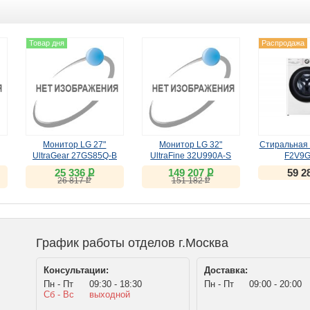
Товар дня
Распродажа
Монитор LG 27"
Монитор LG 32"
Стиральная
UltraGear 27GS85Q-B
UltraFine 32U990A-S
F2V9
(IPS, 180Hz)
(IPS, 6K, Thunderbolt 5)
ք
ք
25 336
149 207
59 2
ք
ք
26 817
151 182
График работы отделов г.Москва
Консультации:
Доставка:
Пн - Пт
09:30 - 18:30
Пн - Пт
09:00 - 20:00
Сб - Вс
выходной