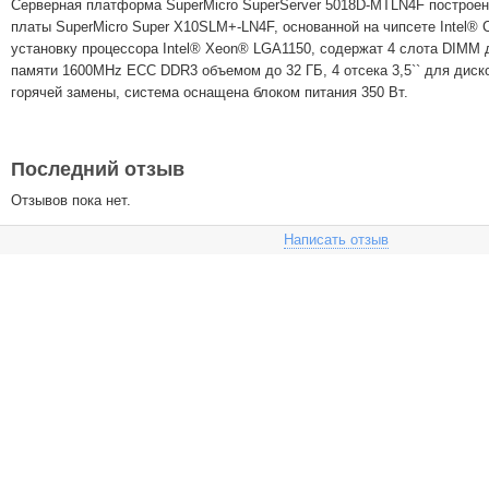
Серверная платформа SuperMicro SuperServer 5018D-MTLN4F построен
платы SuperMicro Super X10SLM+-LN4F, основанной на чипсете Intel®
установку процессора Intel® Xeon® LGA1150, содержат 4 слота DIMM 
памяти 1600MHz ECC DDR3 объемом до 32 ГБ, 4 отсека 3,5`` для дис
горячей замены, система оснащена блоком питания 350 Вт.
Последний отзыв
Отзывов пока нет.
Написать отзыв