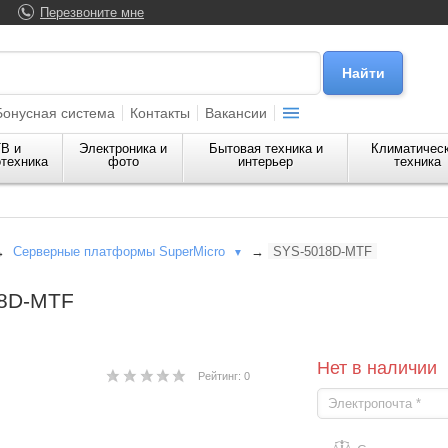
Перезвоните мне
Бонусная система
Контакты
Вакансии
В и
Электроника и
Бытовая техника и
Климатичес
техника
фото
интерьер
техника
→
Серверные платформы SuperMicro
→
SYS-5018D-MTF
▼
18D-MTF
Нет в наличии
Рейтинг: 0