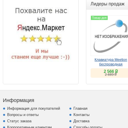
Лидеры продаж
Товар дня
Клавиатура Meetion
беспроводная
ножничная K230MW
ք
2 566
чёрная
ք
2 889
Информация
Информация для покупателей
Главная
Вопросы и ответы
Контакты
Статус заказа
Доставка
Корпоративным клиентам
Способы оплаты