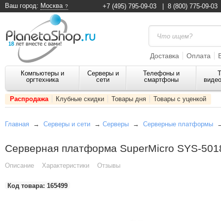
Ваш город:
Москва
+7 (495) 795-09-03
|
8 (800) 775-09-03
Доставка
Оплата
Компьютеры и
Серверы и
Телефоны и
Т
оргтехника
сети
смартфоны
видео
Распродажа
Клубные скидки
Товары дня
Товары с уценкой
Главная
→
Серверы и сети
→
Серверы
→
Серверные платформы
Серверная платформа SuperMicro SYS-50
Описание
Характеристики
Отзывы
Код товара:
165499