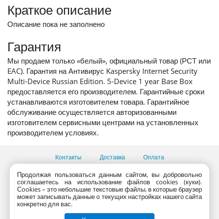
Краткое описание
Описание пока не заполнено
Гарантия
Мы продаем только «белый», официальный товар (РСТ или
EAC). Гарантия на Антивирус Kaspersky Internet Security
Multi-Device Russian Edition. 5-Device 1 year Base Box
предоставляется его производителем. Гарантийные сроки
устанавливаются изготовителем товара. Гарантийное
обслуживание осуществляется авторизованными
изготовителем сервисными центрами на установленных
производителем условиях.
Контакты
Доставка
Оплата
Все пункты выдачи
Продолжая пользоваться данным сайтом, вы добровольно
соглашаетесь на использование файлов cookies (куки).
Консультации продавцов по телефону:
+7 (495) 795-09-03,
Сookies – это небольшие текстовые файлы, в которые браузер
+7 (800) 775-09-03
может записывать данные о текущих настройках нашего сайта
PlanetaShop.ru © 2000 - 2017 | Все права защищены
конкретно для вас.