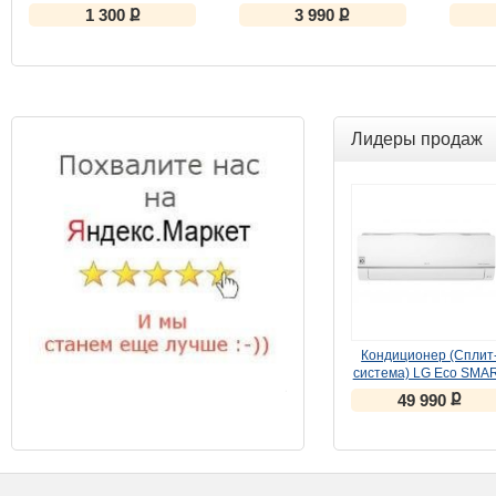
OKLICK 280M
Headset
ք
ք
1 300
3 990
Лидеры продаж
Кондиционер (Сплит
система) LG Eco SMA
inverter PC09SQR бел
ք
49 990