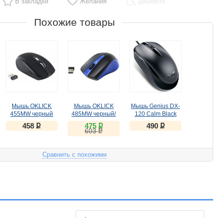
В закладки
Желания
Дешевле
Похожие товары
Мышь OKLICK
Мышь OKLICK
Мышь Genius DX-
455MW черный
485MW черный/
120 Calm Black
синий
USB
ք
ք
ք
458
475
490
ք
603
Сравнить с похожими