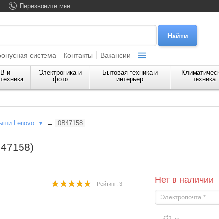
Перезвоните мне
Бонусная система
Контакты
Вакансии
В и
Электроника и
Бытовая техника и
Климатичес
техника
фото
интерьер
техника
ыши Lenovo
→
0B47158
▼
B47158)
Нет в наличии
Рейтинг: 3