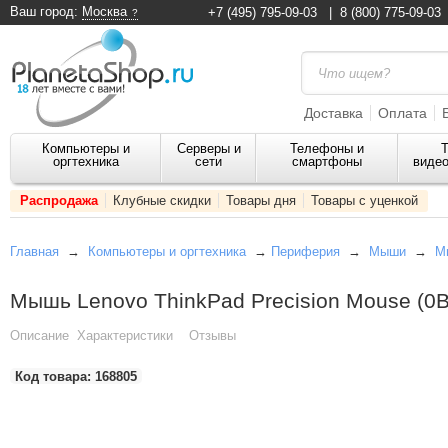
Ваш город:
Москва
+7 (495) 795-09-03
|
8 (800) 775-09-03
Доставка
Оплата
Компьютеры и
Серверы и
Телефоны и
Т
оргтехника
сети
смартфоны
видео
Распродажа
Клубные скидки
Товары дня
Товары с уценкой
Главная
→
Компьютеры и оргтехника
→
Периферия
→
Мыши
→
М
Мышь Lenovo ThinkPad Precision Mouse (0
Описание
Характеристики
Отзывы
Код товара:
168805