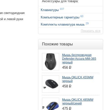
Аксессуары для товара:
107
Клавиатуры
ая светодиодная
60
Компьютерные гарнитуры
ой и левой руки
29
Комплекты клавиатура мышь
Показать все
Похожие товары
Мышь беспроводная
Defender Accura MM-365
черный
ք
456
Мышь OKLICK 455MW
черный
ք
458
Мышь OKLICK 485MW
черный/синий
ք
475