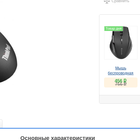
Сравнить
Товар дня
Мышь
беспроводная
Defender Accura
ք
456
ք
MM-365 черный
756
Основные характеристики