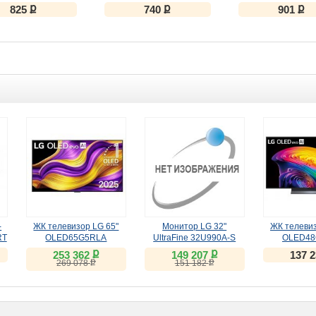
ք
ք
ք
825
740
901
-
ЖК телевизор LG 65"
Монитор LG 32"
ЖК телевиз
RT
OLED65G5RLA
UltraFine 32U990A-S
OLED48
ый
(IPS, 6K, Thunderbolt 5)
ք
ք
253 362
149 207
137 
ք
ք
269 078
151 182