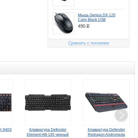
Мышь Genius DX-120
Calm Black USB
ք
490
Сравнить с похожими
K 840S
Клавиатура Defender
Клавиатура Defender
Кла
Element HB-195 черный
Redragon Andromeda