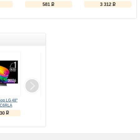
RU,подсветка,Full Anti-
ք
ք
581
3 312
Ghost
ор LG 48"
Монитор LG 34"
Клавиатура Meetion
C6RLA
UltraWide 34U640B-B
беспроводная
(VA, 144Hz)
ножничная WK310
ք
ք
ք
230
26 325
2 413
чёрная
ք
33 412