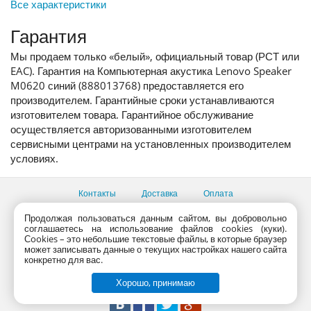
Все характеристики
Гарантия
Мы продаем только «белый», официальный товар (РСТ или
EAC). Гарантия на Компьютерная акустика Lenovo Speaker
M0620 синий (888013768) предоставляется его
производителем. Гарантийные сроки устанавливаются
изготовителем товара. Гарантийное обслуживание
осуществляется авторизованными изготовителем
сервисными центрами на установленных производителем
условиях.
Контакты
Доставка
Оплата
Все пункты выдачи
Продолжая пользоваться данным сайтом, вы добровольно
соглашаетесь на использование файлов cookies (куки).
Консультации продавцов по телефону:
+7 (495) 795-09-03,
Сookies – это небольшие текстовые файлы, в которые браузер
+7 (800) 775-09-03
может записывать данные о текущих настройках нашего сайта
PlanetaShop.ru © 2000 - 2017 | Все права защищены
конкретно для вас.
Хорошо, принимаю