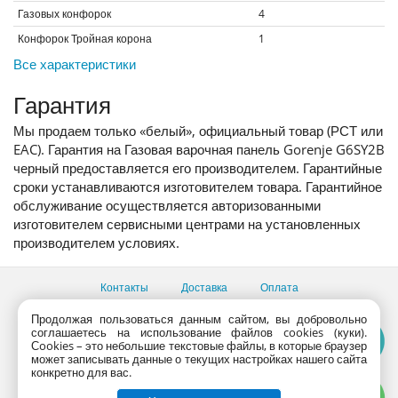
Газовых конфорок
4
Конфорок Тройная корона
1
Все характеристики
Гарантия
Мы продаем только «белый», официальный товар (РСТ или
EAC). Гарантия на Газовая варочная панель Gorenje G6SY2B
черный предоставляется его производителем. Гарантийные
сроки устанавливаются изготовителем товара. Гарантийное
обслуживание осуществляется авторизованными
изготовителем сервисными центрами на установленных
производителем условиях.
Контакты
Доставка
Оплата
Все пункты выдачи
Продолжая пользоваться данным сайтом, вы добровольно
соглашаетесь на использование файлов cookies (куки).
Консультации продавцов по телефону:
+7 (495) 795-09-03,
Сookies – это небольшие текстовые файлы, в которые браузер
+7 (800) 775-09-03
может записывать данные о текущих настройках нашего сайта
PlanetaShop.ru © 2000 - 2017 | Все права защищены
конкретно для вас.