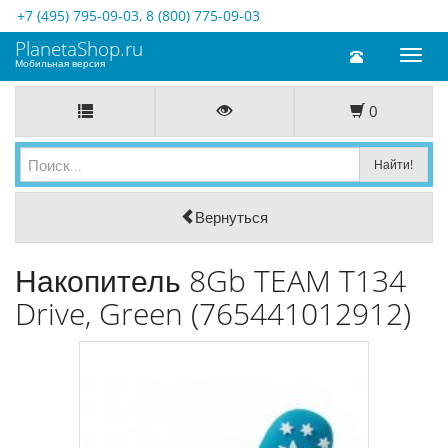
+7 (495) 795-09-03
,
8 (800) 775-09-03
PlanetaShop.ru
Toggl
Мобильная версия
naviga
0
Вернуться
Накопитель 8Gb TEAM T134
Drive, Green (765441012912)