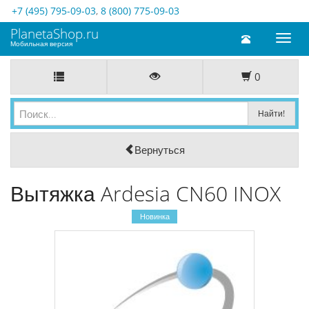
+7 (495) 795-09-03
,
8 (800) 775-09-03
PlanetaShop.ru
Toggl
Мобильная версия
naviga
0
Вернуться
Вытяжка Ardesia CN60 INOX
Новинка