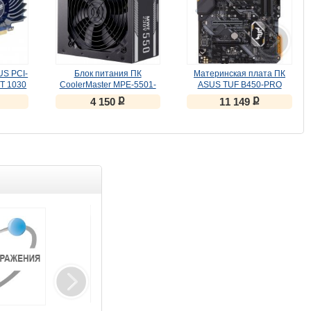
US PCI-
Блок питания ПК
Материнская плата ПК
Кор
GT 1030
CoolerMaster MPE-5501-
ASUS TUF B450-PRO
Ae
ACABW 550W
GAMING
ք
ք
4 150
11 149
Клуб