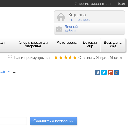
Зарегистрироваться
Вход
Корзина
Нет товаров
Личный
кабинет
кая
Спорт, красота и
Автотовары
Детский
Дом, дача,
здоровье
мир
сад
Наши преимущества
Отзывы с Яндекс.Маркет
air
→
▼
Сообщить о появлении