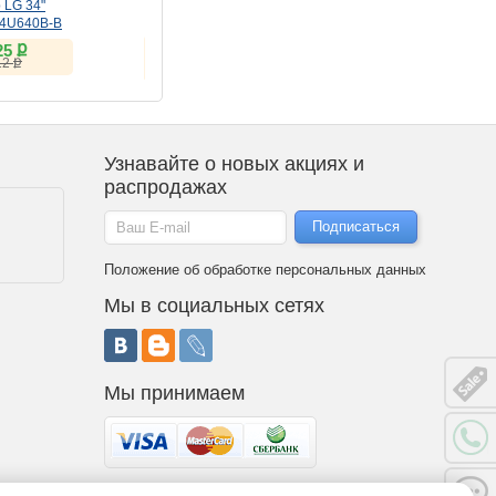
Встраиваемый
Монитор LG 32"
 LG 34"
холодильник LG GR-
UltraFine 32U990A-S
34U640B-B
SN266LLP
(IPS, 6K, Thunderbolt 5)
ք
ք
44Hz)
111 900
149 206
ք
25
ք
151 182
Скидка клуба:
ք
12
ք
35 460
Узнавайте о новых акциях и
распродажах
Положение об обработке персональных данных
Мы в социальных сетях
Мы принимаем