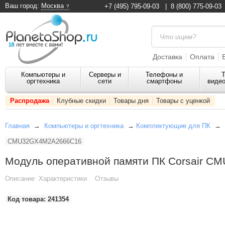
Ваш город:
Москва
+7 (495) 795-09-03
|
8 (800) 775-09-03
Доставка
Оплата
Компьютеры и
Серверы и
Телефоны и
Т
оргтехника
сети
смартфоны
видео
Распродажа
Клубные скидки
Товары дня
Товары с уценкой
Главная
→
Компьютеры и оргтехника
→
Комплектующие для ПК
→
CMU32GX4M2A2666C16
Модуль оперативной памяти ПК Corsair 
Описание
Характеристики
Отзывы
Код товара:
241354