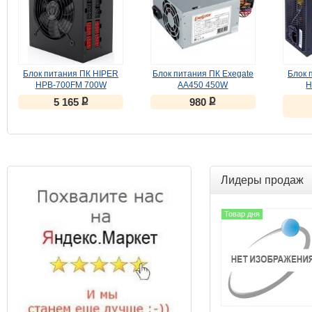
Блок питания ПК HIPER
Блок питания ПК Exegate
Блок 
HPB-700FM 700W
AA450 450W
H
ք
ք
5 165
980
Лидеры продаж
Товар дня