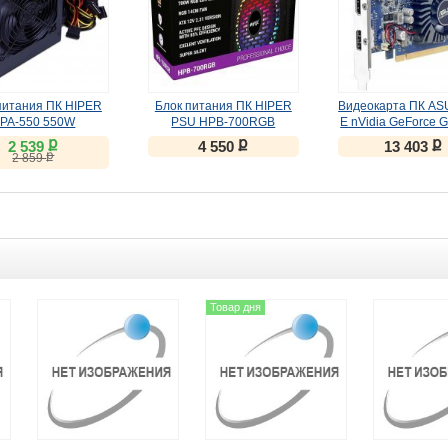
питания ПК HIPER
Блок питания ПК HIPER
Видеокарта ПК AS
PA-550 550W
PSU HPB-700RGB
E nVidia GeForce 
2048Mb
ք
ք
ք
2 539
4 550
13 403
ք
2 859
Товар дня