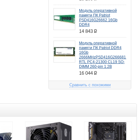
Модуль оперативной
памяти ПК Patriot
PSD416G26662 16Gb
DDR4
ք
14 843
Модуль оперативной
памяти ПК Patriot DDR4
16Gb
2666MHzPSD416G266681S
RTL PC4-21300 CL19 SO-
DIMM 260-pin 1.2В
ք
16 044
Сравнить с похожими