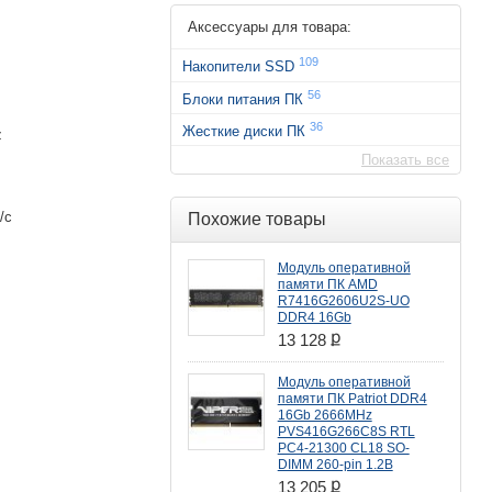
Аксессуары для товара:
109
Накопители SSD
56
Блоки питания ПК
36
Жесткие диски ПК
z
Показать все
/с
Похожие товары
Модуль оперативной
памяти ПК AMD
R7416G2606U2S-UO
DDR4 16Gb
ք
13 128
Модуль оперативной
памяти ПК Patriot DDR4
16Gb 2666MHz
PVS416G266C8S RTL
PC4-21300 CL18 SO-
DIMM 260-pin 1.2В
ք
13 205