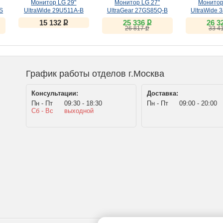
Монитор LG 29"
Монитор LG 27"
Монитор
S
UltraWide 29U511A-B
UltraGear 27GS85Q-B
UltraWide 
(IPS, 100Hz)
(IPS, 180Hz)
(VA, 1
ք
ք
15 132
25 336
26 3
ք
26 817
33 4
График работы отделов г.Москва
Консультации:
Доставка:
Пн - Пт
09:30 - 18:30
Пн - Пт
09:00 - 20:00
Сб - Вс
выходной