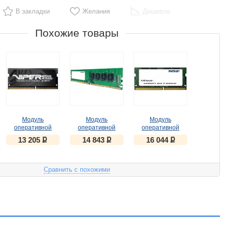
В закладки
Желания
Дешевле
Похожие товары
Модуль
Модуль
Модуль
оперативной
оперативной
оперативной
памяти ПК Patriot
памяти ПК Patriot
памяти ПК Patriot
ք
ք
ք
13 205
14 843
16 044
DDR4 16Gb
PSD416G26662
DDR4 16Gb
2666MHz
16Gb DDR4
2666MHzPSD416G266681S
PVS416G266C8S
RTL PC4-21300
RTL PC4-21300
CL19 SO-DIMM
Сравнить с похожими
CL18 SO-DIMM
260-pin 1.2В
260-pin 1.2В