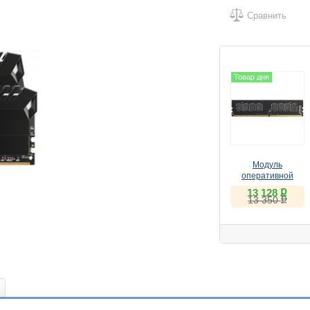
Сравнить
Товар дня
Модуль
оперативной
памяти ПК AMD
ք
13 128
ք
R7416G2606U2S-
13 350
UO DDR4 16Gb