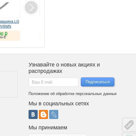
машина LG
Монитор LG 34"
Монитор LG 34"
9V9WN
UltraWide 34U620B-B
UltraWide 34U640B-B
(VA, 144Hz)
(VA, 144Hz)
ք
ք
ք
90
23 527
26 325
ք
ք
ք
90
25 457
33 412
Узнавайте о новых акциях и
распродажах
Положение об обработке персональных данных
Мы в социальных сетях
Мы принимаем