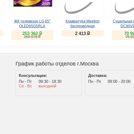
ЖК телевизор LG 65"
Клавиатура Meetion
Сушильная 
B
OLED65G5RLA
беспроводная
DC90V
ножничная WK310
ք
ք
253 362
2 413
70 9
чёрная
ք
269 078
76 9
График работы отделов г.Москва
Консультации:
Доставка:
Пн - Пт
09:30 - 18:30
Пн - Пт
09:00 - 20:00
Сб - Вс
выходной