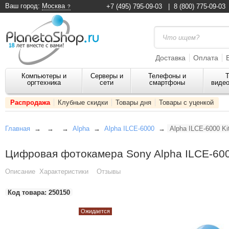
Ваш город:
Москва
+7 (495) 795-09-03
|
8 (800) 775-09-03
Доставка
Оплата
Компьютеры и
Серверы и
Телефоны и
Т
оргтехника
сети
смартфоны
видео
Распродажа
Клубные скидки
Товары дня
Товары с уценкой
Главная
→
→
→
Alpha
→
Alpha ILCE-6000
→
Alpha ILCE-6000 Ki
Цифровая фотокамера Sony Alpha ILCE-600
Описание
Характеристики
Отзывы
Код товара:
250150
Ожидается