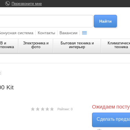
Перезвоните мне
Бонусная система
Контакты
Вакансии
В и
Электроника и
Бытовая техника и
Климатичес
техника
фото
интерьер
техника
t
0 Kit
Ожидаем посту
Рейтинг: 0
Сделать предз