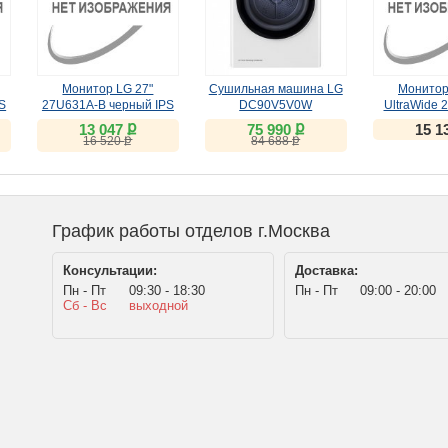
Монитор LG 27"
Сушильная машина LG
Монитор
S
27U631A-B черный IPS
DC90V5V0W
UltraWide 
(IPS, 
ք
ք
13 047
75 990
15 1
ք
ք
16 520
84 688
График работы отделов г.Москва
Консультации:
Доставка:
Пн - Пт
09:30 - 18:30
Пн - Пт
09:00 - 20:00
Сб - Вс
выходной