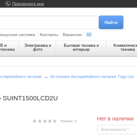
Перезвоните мне
Бонусная система
Контакты
Вакансии
В и
Электроника и
Бытовая техника и
Климатичес
техника
фото
интерьер
техника
есперебойного питания
→
Источники бесперебойного питания Tripp Lite
ite SUINT1500LCD2U
Нет в наличии
Рейтинг: 0