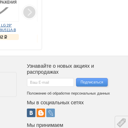
 LG 29"
Монитор LG 27"
Сушильная машина LG
29U511A-B
UltraGear 27GS85Q-B
DC90V9V9WN
100Hz)
(IPS, 180Hz)
ք
ք
ք
32
25 336
70 990
ք
ք
26 817
76 990
Узнавайте о новых акциях и
распродажах
Положение об обработке персональных данных
Мы в социальных сетях
Мы принимаем