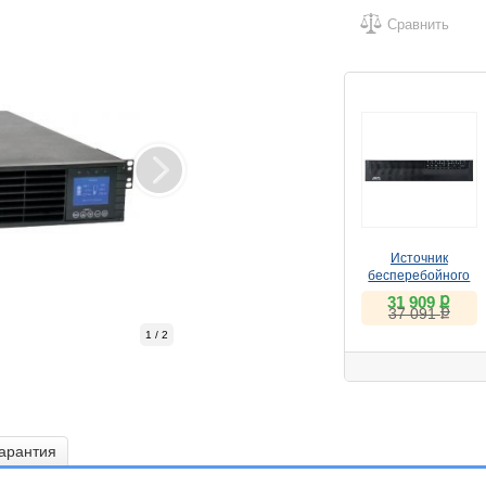
Сравнить
Источник
бесперебойного
питания
ք
31 909
ք
Powercom Smart
37 091
King Pro+ SPR-
1 / 2
1500 LCD 1200Вт
1500ВА черный
арантия