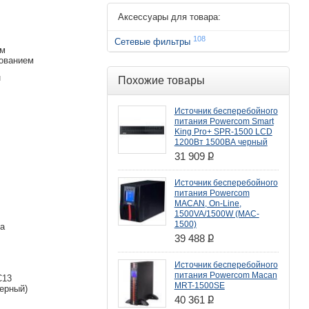
Аксессуары для товара:
108
Сетевые фильтры
ым
ованием
н
Похожие товары
Источник бесперебойного
питания Powercom Smart
King Pro+ SPR-1500 LCD
1200Вт 1500ВА черный
ք
31 909
Источник бесперебойного
питания Powercom
MACAN, On-Line,
1500VA/1500W (MAC-
1500)
да
ք
39 488
Источник бесперебойного
питания Powercom Macan
C13
MRT-1500SE
ерный)
ք
40 361