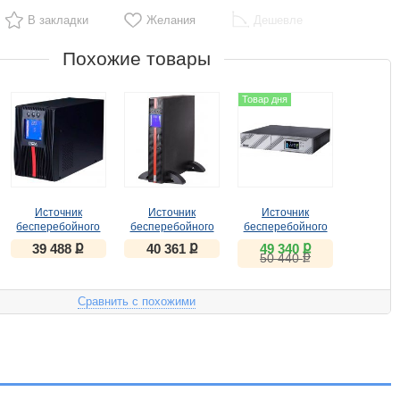
В закладки
Желания
Дешевле
Похожие товары
Товар дня
Источник
Источник
Источник
бесперебойного
бесперебойного
бесперебойного
питания
питания
питания
ք
ք
ք
39 488
40 361
49 340
ք
Powercom
Powercom Macan
Powercom Smart
50 440
MACAN, On-Line,
MRT-1500SE
King RT SRT-
1500VA/1500W
1500A LCD
(MAC-1500)
1350Вт 1500ВА
Сравнить с похожими
черный