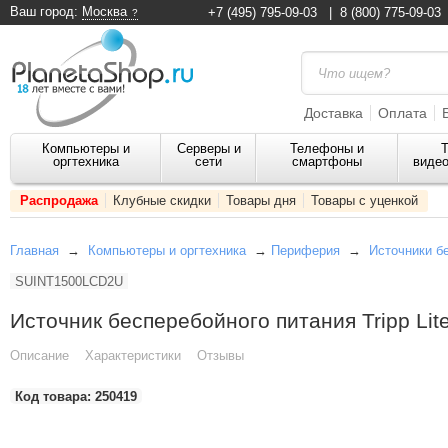
Ваш город:
Москва
+7 (495) 795-09-03
|
8 (800) 775-09-03
Доставка
Оплата
Компьютеры и
Серверы и
Телефоны и
Т
оргтехника
сети
смартфоны
видео
Распродажа
Клубные скидки
Товары дня
Товары с уценкой
Главная
→
Компьютеры и оргтехника
→
Периферия
→
Источники б
SUINT1500LCD2U
Источник бесперебойного питания Tripp L
Описание
Характеристики
Отзывы
Код товара:
250419