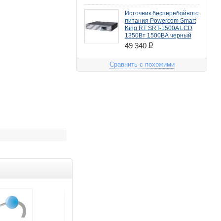
Источник бесперебойного
питания Powercom Smart
King RT SRT-1500A LCD
1350Вт 1500ВА черный
ք
49 340
Сравнить с похожими
Товар дня
Распродажа