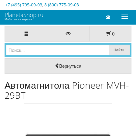
+7 (495) 795-09-03
,
8 (800) 775-09-03
PlanetaShop.ru
Toggl
Мобильная версия
naviga
0
Вернуться
Автомагнитола Pioneer MVH-
29BT