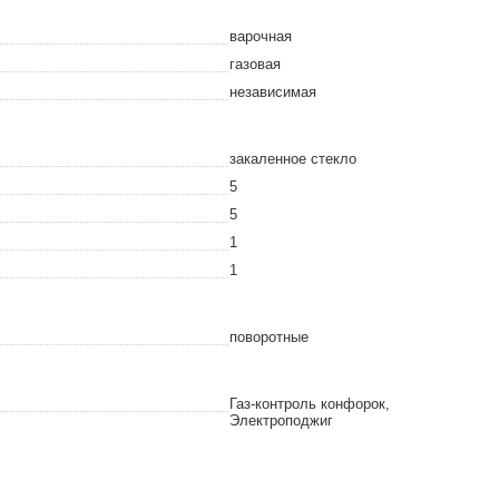
варочная
газовая
независимая
закаленное стекло
5
5
1
1
поворотные
Газ-контроль конфорок,
Электроподжиг