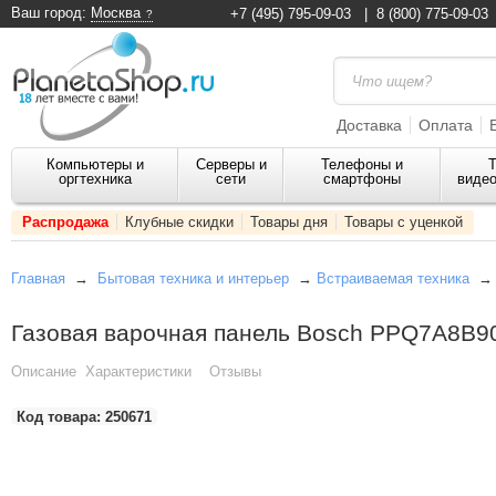
Ваш город:
Москва
+7 (495) 795-09-03
|
8 (800) 775-09-03
Доставка
Оплата
Компьютеры и
Серверы и
Телефоны и
Т
оргтехника
сети
смартфоны
видео
Распродажа
Клубные скидки
Товары дня
Товары с уценкой
Главная
→
Бытовая техника и интерьер
→
Встраиваемая техника
Газовая варочная панель Bosch PPQ7A8B9
Описание
Характеристики
Отзывы
Код товара:
250671