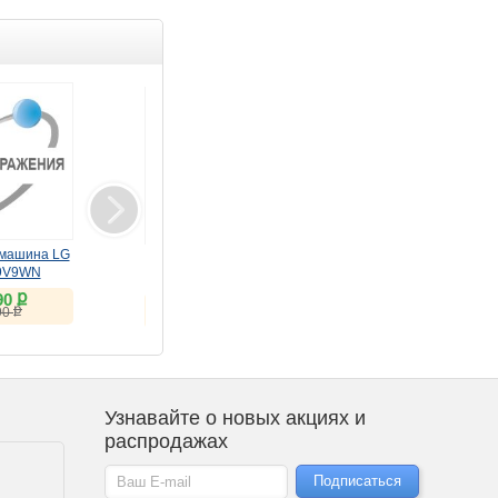
Товар дня
машина LG
Монитор LG 32"
Монитор LG 29"
9V9WN
UltraFine 32U990A-S
UltraWide 29U531A-W
ք
(IPS, 6K, Thunderbolt 5)
(IPS, 100Hz)
90
ք
ք
149 207
15 869
ք
90
ք
ք
151 182
18 945
Узнавайте о новых акциях и
распродажах