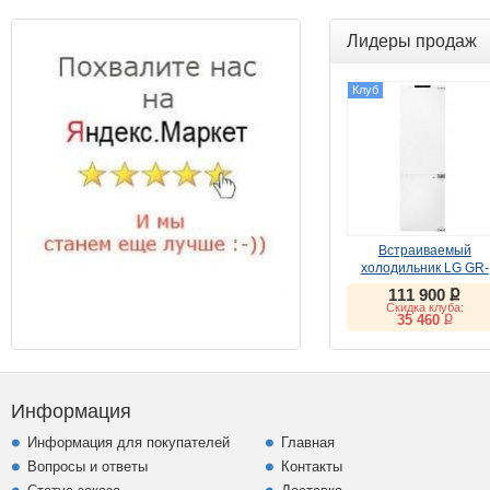
Лидеры продаж
Клуб
Встраиваемый
холодильник LG GR-
SN266LLP
ք
111 900
Скидка клуба:
ք
35 460
Информация
Информация для покупателей
Главная
Вопросы и ответы
Контакты