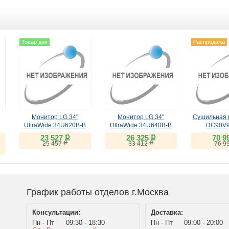
Товар дня
Распродажа
Монитор LG 34"
Монитор LG 34"
Сушильная 
UltraWide 34U620B-B
UltraWide 34U640B-B
DC90V
(VA, 144Hz)
(VA, 144Hz)
ք
ք
23 527
26 325
70 9
ք
ք
25 457
33 412
76 9
График работы отделов г.Москва
Консультации:
Доставка:
Пн - Пт
09:30 - 18:30
Пн - Пт
09:00 - 20:00