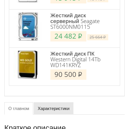
Жесткий диск
серверный Seagate
ST6000NM0115
24 482
P
25 664
P
Жесткий диск ПК
Western Digital 14Tb
WD141KRYZ
90 500
P
О главном
Характеристики
Краткое описание