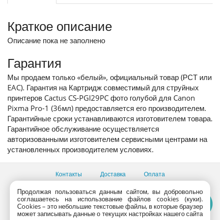
Краткое описание
Описание пока не заполнено
Гарантия
Мы продаем только «белый», официальный товар (РСТ или
EAC). Гарантия на Картридж совместимый для струйных
принтеров Cactus CS-PGI29PC фото голубой для Canon
Pixma Pro-1 (36мл) предоставляется его производителем.
Гарантийные сроки устанавливаются изготовителем товара.
Гарантийное обслуживание осуществляется
авторизованными изготовителем сервисными центрами на
установленных производителем условиях.
Контакты
Доставка
Оплата
Все пункты выдачи
Продолжая пользоваться данным сайтом, вы добровольно
соглашаетесь на использование файлов cookies (куки).
Консультации продавцов по телефону:
+7 (495) 795-09-03,
Сookies – это небольшие текстовые файлы, в которые браузер
+7 (800) 775-09-03
может записывать данные о текущих настройках нашего сайта
PlanetaShop.ru © 2000 - 2017 | Все права защищены