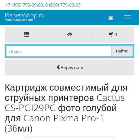
+7 (495) 795-09-03
,
8 (800) 775-09-03
PlanetaShop.ru
Toggl
Мобильная версия
naviga
0
Вернуться
Картридж совместимый для
струйных принтеров Cactus
CS-PGI29PC фото голубой
для Canon Pixma Pro-1
(36мл)