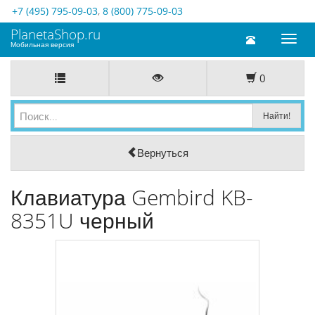
+7 (495) 795-09-03
,
8 (800) 775-09-03
PlanetaShop.ru
Toggl
Мобильная версия
naviga
0
Вернуться
Клавиатура Gembird KB-
8351U черный