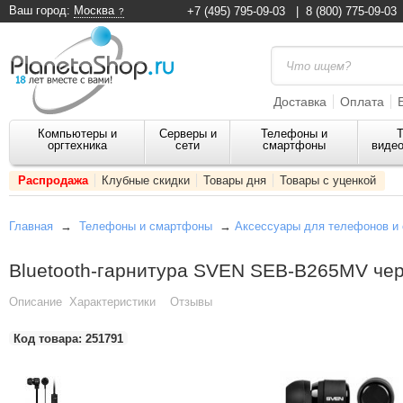
Ваш город:
Москва
+7 (495) 795-09-03
|
8 (800) 775-09-03
Доставка
Оплата
Компьютеры и
Серверы и
Телефоны и
Т
оргтехника
сети
смартфоны
видео
Распродажа
Клубные скидки
Товары дня
Товары с уценкой
Главная
→
Телефоны и смартфоны
→
Аксессуары для телефонов и
Bluetooth-гарнитура SVEN SEB-B265MV че
Описание
Характеристики
Отзывы
Код товара:
251791