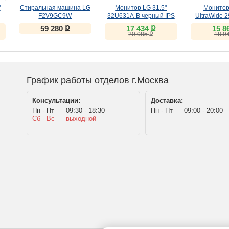
"
Стиральная машина LG
Монитор LG 31.5"
Монитор
F2V9GC9W
32U631A-B черный IPS
UltraWide 
(IPS, 
ք
ք
59 280
17 434
15 8
ք
20 085
18 9
График работы отделов г.Москва
Консультации:
Доставка:
Пн - Пт
09:30 - 18:30
Пн - Пт
09:00 - 20:00
Сб - Вс
выходной