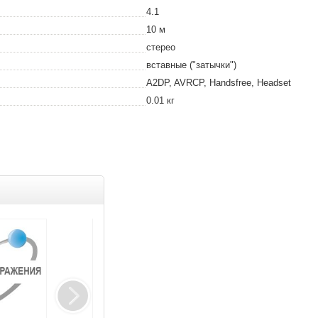
4.1
10
м
стерео
вставные ("затычки")
A2DP, AVRCP, Handsfree, Headset
0.01
кг
Товар дня