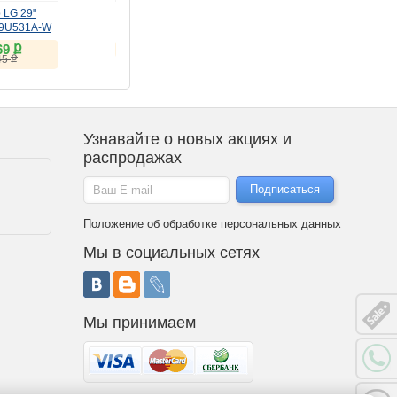
 LG 29"
Кондиционер (Сплит-
Стиральная машина LG
29U531A-W
система) LG Eco SMART
F2Y1HS3W
100Hz)
inverter PC09SQR белый
ք
ք
ք
69
49 990
37 628
ք
ք
45
38 900
Узнавайте о новых акциях и
распродажах
Положение об обработке персональных данных
Мы в социальных сетях
Мы принимаем