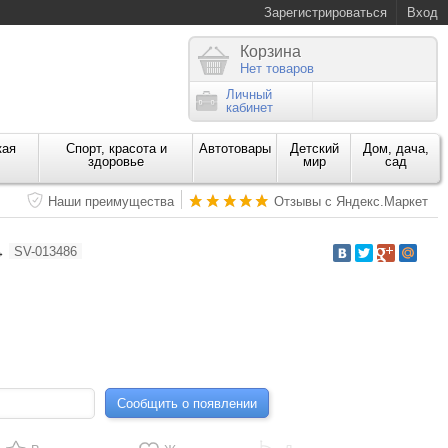
Зарегистрироваться
Вход
Корзина
Нет товаров
Личный
кабинет
кая
Спорт, красота и
Автотовары
Детский
Дом, дача,
здоровье
мир
сад
Наши преимущества
Отзывы с Яндекс.Маркет
→
SV-013486
Сообщить о появлении