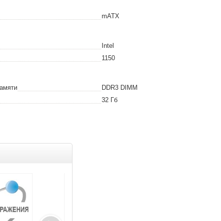
mATX
Intel
1150
амяти
DDR3 DIMM
32
Гб
Товар дня