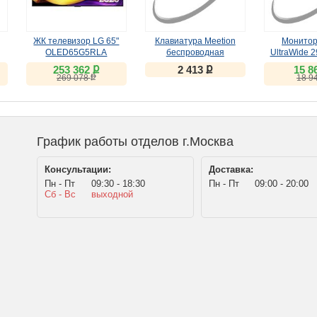
ЖК телевизор LG 65"
Клавиатура Meetion
Монитор
OLED65G5RLA
беспроводная
UltraWide 
ножничная WK310
(IPS, 
ք
ք
253 362
2 413
15 8
чёрная
ք
269 078
18 9
График работы отделов г.Москва
Консультации:
Доставка:
Пн - Пт
09:30 - 18:30
Пн - Пт
09:00 - 20:00
Сб - Вс
выходной