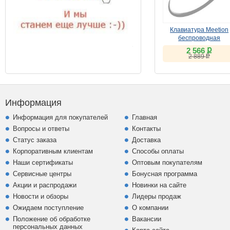
Клавиатура Meetion
беспроводная
ножничная K230MW
ք
2 566
чёрная
ք
2 889
Информация
Информация для покупателей
Главная
Вопросы и ответы
Контакты
Статус заказа
Доставка
Корпоративным клиентам
Способы оплаты
Наши сертификаты
Оптовым покупателям
Сервисные центры
Бонусная программа
Акции и распродажи
Новинки на сайте
Новости и обзоры
Лидеры продаж
Ожидаем поступление
О компании
Положение об обработке
Вакансии
персональных данных