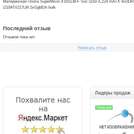
Материнская Плата SuperMicro X10SLM-F Soc-1150 iC224 mATX 4xDDR
i210AT/i217LM 2хGgbEth bulk
Последний отзыв
Отзывов пока нет.
Написать отзыв
Лидеры продаж
Товар дня