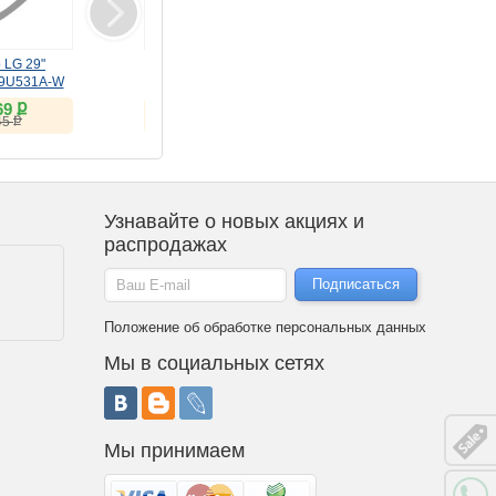
 LG 29"
Монитор LG 32"
Монитор LG 34"
29U531A-W
UltraFine 32U990A-S
UltraWide 34U620B-B
100Hz)
(IPS, 6K, Thunderbolt 5)
(VA, 144Hz)
ք
ք
ք
69
149 206
23 527
ք
ք
ք
45
151 182
25 457
Узнавайте о новых акциях и
распродажах
Положение об обработке персональных данных
Мы в социальных сетях
Мы принимаем