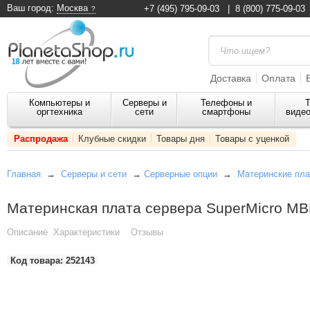
Ваш город:
Москва
+7 (495) 795-09-03
|
8 (800) 775-09-03
Доставка
Оплата
Компьютеры и
Серверы и
Телефоны и
Т
оргтехника
сети
смартфоны
видео
Распродажа
Клубные скидки
Товары дня
Товары с уценкой
Главная
→
Серверы и сети
→
Серверные опции
→
Материнские пла
Материнская плата сервера SuperMicro M
Описание
Характеристики
Отзывы
Код товара:
252143