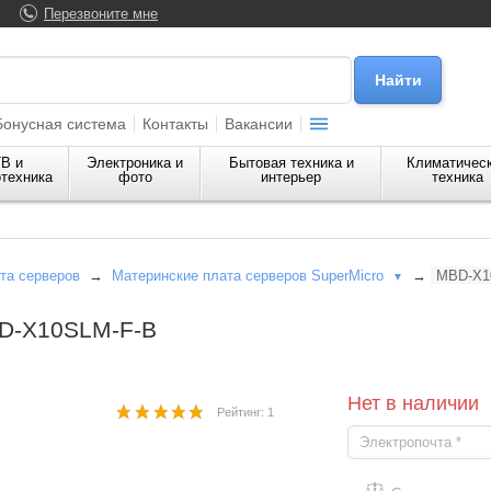
Перезвоните мне
Бонусная система
Контакты
Вакансии
В и
Электроника и
Бытовая техника и
Климатичес
техника
фото
интерьер
техника
та серверов
→
Материнские плата серверов SuperMicro
→
MBD-X1
▼
BD-X10SLM-F-B
Нет в наличии
Рейтинг: 1