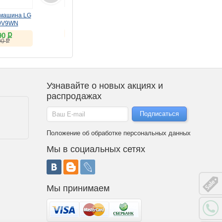
Монитор LG 29"
Встраиваемый
машина LG
UltraWide 29U511A-B
холодильник LG GR-
9V9WN
(IPS, 100Hz)
SN266LLP
ք
ք
15 132
111 900
ք
90
Скидка клуба:
ք
90
ք
35 460
Узнавайте о новых акциях и
распродажах
Положение об обработке персональных данных
Мы в социальных сетях
Мы принимаем