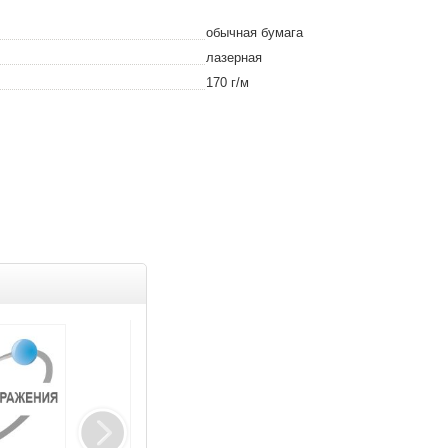
обычная бумага
лазерная
170
г/м
Клуб