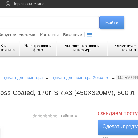
Перезвоните мне
Бонусная система
Контакты
Вакансии
В и
Электроника и
Бытовая техника и
Климатичес
техника
фото
интерьер
техника
→
Бумага для принтера
→
Бумага для принтера Xerox
→
003R90344
▼
oss Coated, 170г, SR A3 (450X320мм), 500 л.
Ожидаем посту
Рейтинг: 0
Сделать предз