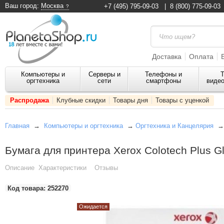
Ваш город:
Москва
+7 (495) 795-09-03
|
8 (800) 775-09-03
Доставка
Оплата
Компьютеры и
Серверы и
Телефоны и
Т
оргтехника
сети
смартфоны
видео
Распродажа
Клубные скидки
Товары дня
Товары с уценкой
Главная
→
Компьютеры и оргтехника
→
Оргтехника и Канцелярия
Бумага для принтера Xerox Colotech Plus Gl
Описание
Характеристики
Отзывы
Код товара:
252270
Ожидается