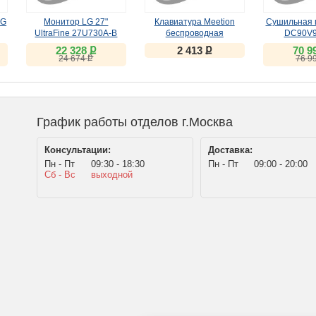
LG
Монитор LG 27"
Клавиатура Meetion
Сушильная 
UltraFine 27U730A-B
беспроводная
DC90V
черный IPS
ножничная WK310
ք
ք
22 328
2 413
70 9
чёрная
ք
24 674
76 9
График работы отделов г.Москва
Консультации:
Доставка:
Пн - Пт
09:30 - 18:30
Пн - Пт
09:00 - 20:00
Сб - Вс
выходной