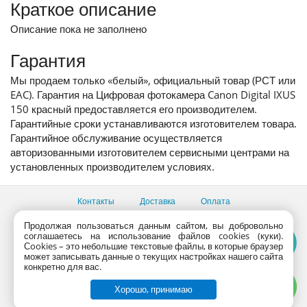
Краткое описание
Описание пока не заполнено
Гарантия
Мы продаем только «белый», официальный товар (РСТ или
EAC). Гарантия на Цифровая фотокамера Canon Digital IXUS
150 красный предоставляется его производителем.
Гарантийные сроки устанавливаются изготовителем товара.
Гарантийное обслуживание осуществляется
авторизованными изготовителем сервисными центрами на
установленных производителем условиях.
Контакты
Доставка
Оплата
Все пункты выдачи
Продолжая пользоваться данным сайтом, вы добровольно
соглашаетесь на использование файлов cookies (куки).
Консультации продавцов по телефону:
+7 (495) 795-09-03,
Сookies – это небольшие текстовые файлы, в которые браузер
+7 (800) 775-09-03
может записывать данные о текущих настройках нашего сайта
PlanetaShop.ru © 2000 - 2017 | Все права защищены
конкретно для вас.
Хорошо, принимаю