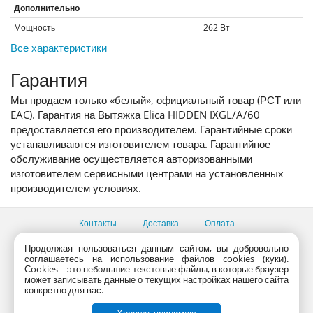
Дополнительно
Мощность
262
Вт
Все характеристики
Гарантия
Мы продаем только «белый», официальный товар (РСТ или
EAC). Гарантия на Вытяжка Elica HIDDEN IXGL/A/60
предоставляется его производителем. Гарантийные сроки
устанавливаются изготовителем товара. Гарантийное
обслуживание осуществляется авторизованными
изготовителем сервисными центрами на установленных
производителем условиях.
Контакты
Доставка
Оплата
Все пункты выдачи
Продолжая пользоваться данным сайтом, вы добровольно
соглашаетесь на использование файлов cookies (куки).
Консультации продавцов по телефону:
+7 (495) 795-09-03,
Сookies – это небольшие текстовые файлы, в которые браузер
+7 (800) 775-09-03
может записывать данные о текущих настройках нашего сайта
PlanetaShop.ru © 2000 - 2017 | Все права защищены
конкретно для вас.