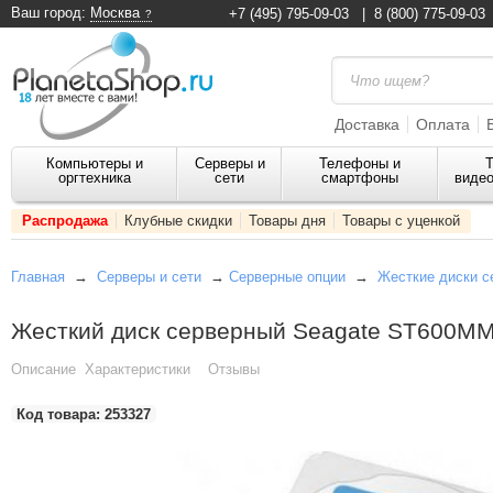
Ваш город:
Москва
+7 (495) 795-09-03
|
8 (800) 775-09-03
Доставка
Оплата
Компьютеры и
Серверы и
Телефоны и
Т
оргтехника
сети
смартфоны
видео
Распродажа
Клубные скидки
Товары дня
Товары с уценкой
Главная
→
Серверы и сети
→
Серверные опции
→
Жесткие диски с
Жесткий диск серверный Seagate ST600M
Описание
Характеристики
Отзывы
Код товара:
253327