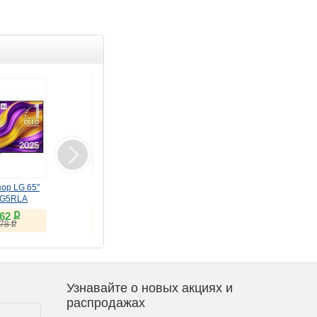
Клуб
Товар дня
Встраиваемый
Монитор LG 31.5"
ор LG 65"
холодильник LG GR-
32U631A-B черный IPS
G5RLA
SN266LLP
ք
ք
111 900
17 434
ք
362
ք
20 085
Скидка клуба:
ք
078
ք
35 460
Узнавайте о новых акциях и
распродажах