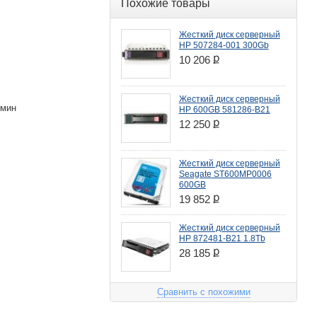
Похожие товары
Жесткий диск серверный
HP 507284-001 300Gb
ք
10 206
Жесткий диск серверный
/мин
HP 600GB 581286-B21
ք
12 250
Жесткий диск серверный
Seagate ST600MP0006
600GB
ք
19 852
Жесткий диск серверный
HP 872481-B21 1.8Tb
ք
28 185
Сравнить с похожими