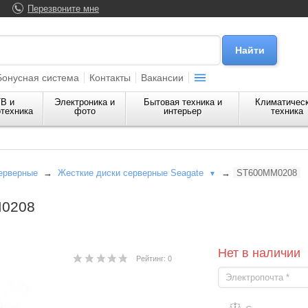
Перезвоните мне
Бонусная система
Контакты
Вакансии
В и
Электроника и
Бытовая техника и
Климатичес
техника
фото
интерьер
техника
ерверные
→
Жесткие диски серверные Seagate
→
ST600MM0208
▼
M0208
Нет в наличии
Рейтинг: 0