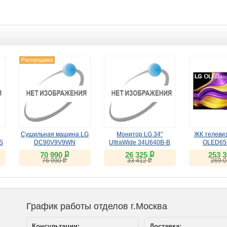
Распродажа
Сушильная машина LG
Монитор LG 34"
ЖК телевиз
S
DC90V9V9WN
UltraWide 34U640B-B
OLED65
(VA, 144Hz)
ք
ք
70 990
26 325
253 
ք
ք
76 990
33 412
269 
График работы отделов г.Москва
Консультации:
Доставка: