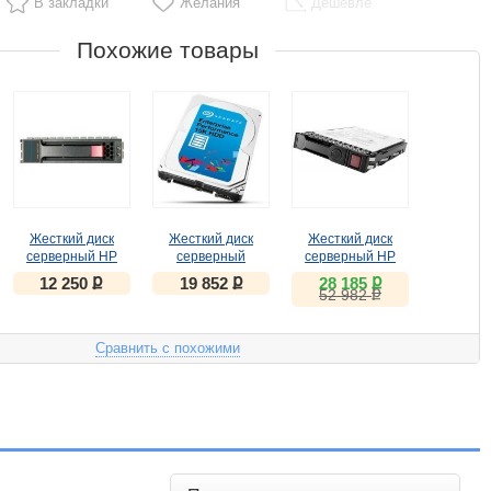
В закладки
Желания
Дешевле
Похожие товары
Жесткий диск
Жесткий диск
Жесткий диск
серверный HP
серверный
серверный HP
600GB 581286-
Seagate
872481-B21 1.8Tb
ք
ք
ք
12 250
19 852
28 185
ք
B21
ST600MP0006
52 982
600GB
Сравнить с похожими