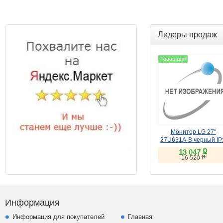
Лидеры продаж
Товар дня
Монитор LG 27"
27U631A-B черный IP
ք
13 047
ք
16 520
Информация
Информация для покупателей
Главная