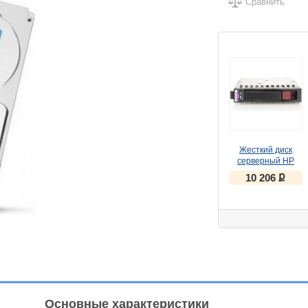
Сравнить
Жесткий диск
серверный HP
507284-001 300Gb
ք
10 206
Основные характеристики